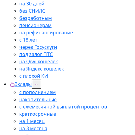
на 30 дней
без СНИЛС
безработным
пенсионерам
на рефинансирование
с 18 лет
через Госуслуги
под залог ПТС
на Qiwi кошелек
на Яндекс кошелек
с плохой КИ
Вклады
с пополнением
накопительные
с ежемесячной выплатой процентов
краткосрочные
на 1 месяц
на 3 месяца