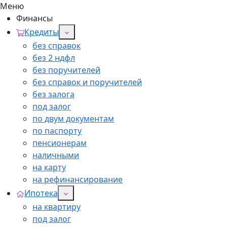
Меню
Финансы
Кредиты
без справок
без 2 ндфл
без поручителей
без справок и поручителей
без залога
под залог
по двум документам
по паспорту
пенсионерам
наличными
на карту
на рефинансирование
Ипотека
на квартиру
под залог