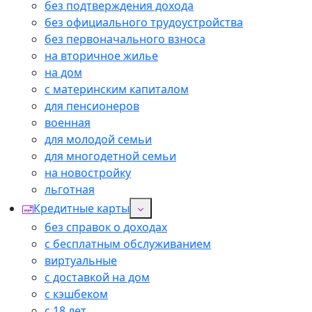
без подтверждения дохода
без официального трудоустройства
без первоначального взноса
на вторичное жилье
на дом
с материнским капиталом
для пенсионеров
военная
для молодой семьи
для многодетной семьи
на новостройку
льготная
Кредитные карты
без справок о доходах
с бесплатным обслуживанием
виртуальные
с доставкой на дом
с кэшбеком
с 18 лет