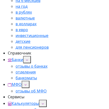
на 6 месяцев
на год
в рублях
валютные
в долларах
в евро
инвестиционные
детские
для пенсионеров
Справочник
Банки
отзывы о банках
отделения
банкоматы
МФО
отзывы об МФО
Сервисы
Калькуляторы