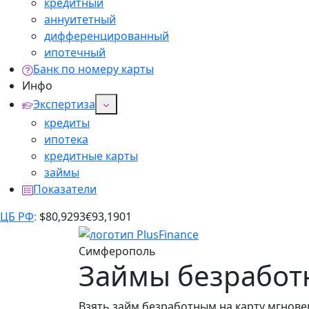
кредитный
аннуитетный
дифференцированный
ипотечный
Банк по номеру карты
Инфо
Экспертиза
кредиты
ипотека
кредитные карты
займы
Показатели
ЦБ РФ
:
$
80,9293
€
93,1901
Симферополь
Займы безработ
Взять займ безработным на карту мгновен