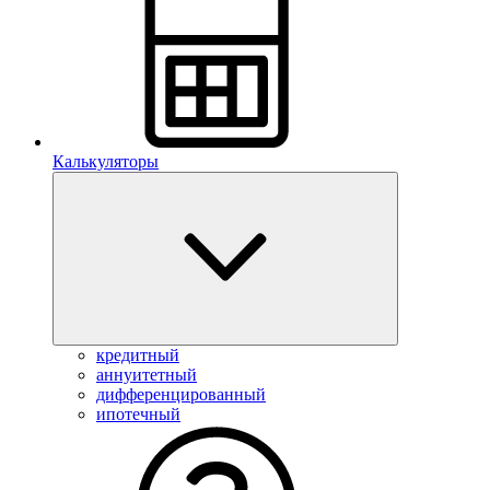
Калькуляторы
кредитный
аннуитетный
дифференцированный
ипотечный