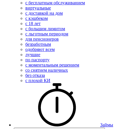
с бесплатным обслуживанием
виртуальные
с доставкой на дом
с кэшбеком
с 18 лет
с большим лимитом
с льготным периодом
для пенсионеров
безработным
одобряют всем
лучшие
по паспорту
с моментальным решением
со снятием наличных
без отказа
с плохой КИ
Займы