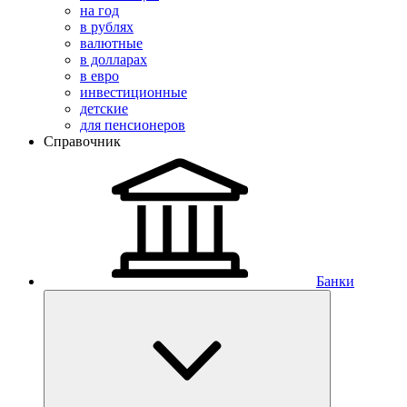
на год
в рублях
валютные
в долларах
в евро
инвестиционные
детские
для пенсионеров
Справочник
Банки