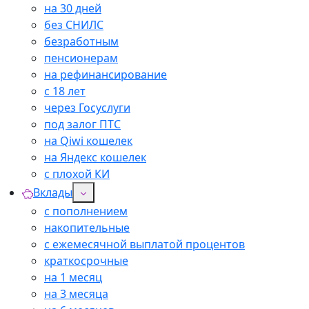
на 30 дней
без СНИЛС
безработным
пенсионерам
на рефинансирование
с 18 лет
через Госуслуги
под залог ПТС
на Qiwi кошелек
на Яндекс кошелек
с плохой КИ
Вклады
с пополнением
накопительные
с ежемесячной выплатой процентов
краткосрочные
на 1 месяц
на 3 месяца