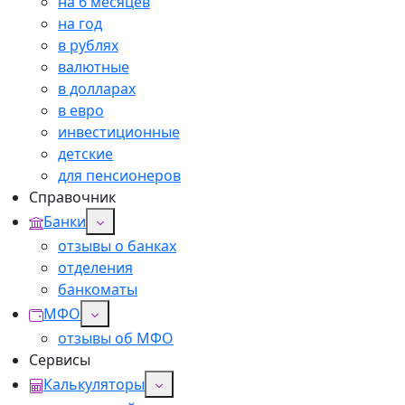
на 6 месяцев
на год
в рублях
валютные
в долларах
в евро
инвестиционные
детские
для пенсионеров
Справочник
Банки
отзывы о банках
отделения
банкоматы
МФО
отзывы об МФО
Сервисы
Калькуляторы