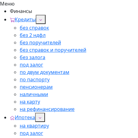
Меню
Финансы
Кредиты
без справок
без 2 ндфл
без поручителей
без справок и поручителей
без залога
под залог
по двум документам
по паспорту
пенсионерам
наличными
на карту
на рефинансирование
Ипотека
на квартиру
под залог