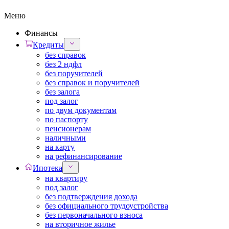
Меню
Финансы
Кредиты
без справок
без 2 ндфл
без поручителей
без справок и поручителей
без залога
под залог
по двум документам
по паспорту
пенсионерам
наличными
на карту
на рефинансирование
Ипотека
на квартиру
под залог
без подтверждения дохода
без официального трудоустройства
без первоначального взноса
на вторичное жилье