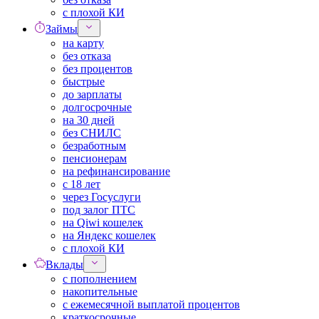
с плохой КИ
Займы
на карту
без отказа
без процентов
быстрые
до зарплаты
долгосрочные
на 30 дней
без СНИЛС
безработным
пенсионерам
на рефинансирование
с 18 лет
через Госуслуги
под залог ПТС
на Qiwi кошелек
на Яндекс кошелек
с плохой КИ
Вклады
с пополнением
накопительные
с ежемесячной выплатой процентов
краткосрочные