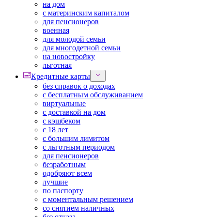
на дом
с материнским капиталом
для пенсионеров
военная
для молодой семьи
для многодетной семьи
на новостройку
льготная
Кредитные карты
без справок о доходах
с бесплатным обслуживанием
виртуальные
с доставкой на дом
с кэшбеком
с 18 лет
с большим лимитом
с льготным периодом
для пенсионеров
безработным
одобряют всем
лучшие
по паспорту
с моментальным решением
со снятием наличных
без отказа