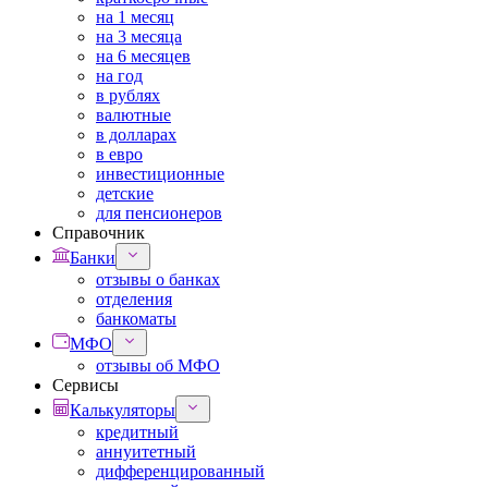
на 1 месяц
на 3 месяца
на 6 месяцев
на год
в рублях
валютные
в долларах
в евро
инвестиционные
детские
для пенсионеров
Справочник
Банки
отзывы о банках
отделения
банкоматы
МФО
отзывы об МФО
Сервисы
Калькуляторы
кредитный
аннуитетный
дифференцированный