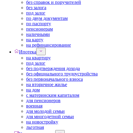
без справок и поручителей
без залога
под залог
по двум документам
по паспорту
пенсионерам
наличными
на карту
на рефинансирование
Ипотека
на квартиру
под залог
без подтверждения дохода
без официального трудоустройства
без первоначального взноса
на вторичное жилье
на дом
с материнским капиталом
для пенсионеров
военная
для молодой семьи
для многодетной семьи
на новостройку
льготная