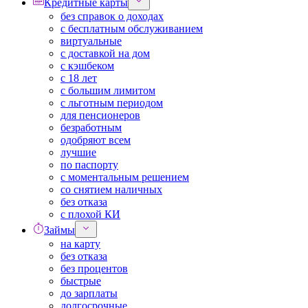
Кредитные карты
без справок о доходах
с бесплатным обслуживанием
виртуальные
с доставкой на дом
с кэшбеком
с 18 лет
с большим лимитом
с льготным периодом
для пенсионеров
безработным
одобряют всем
лучшие
по паспорту
с моментальным решением
со снятием наличных
без отказа
с плохой КИ
Займы
на карту
без отказа
без процентов
быстрые
до зарплаты
долгосрочные