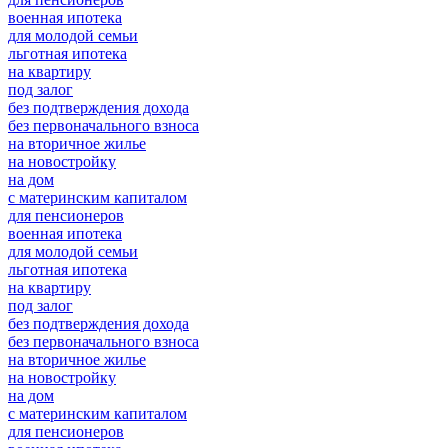
военная ипотека
для молодой семьи
льготная ипотека
на квартиру
под залог
без подтверждения дохода
без первоначального взноса
на вторичное жилье
на новостройку
на дом
с материнским капиталом
для пенсионеров
военная ипотека
для молодой семьи
льготная ипотека
на квартиру
под залог
без подтверждения дохода
без первоначального взноса
на вторичное жилье
на новостройку
на дом
с материнским капиталом
для пенсионеров