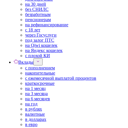
на 30 дней
без СНИЛС
безработным
пенсионерам
на рефинансирование
с 18 лет
через Госуслуги
под залог ПТС
на Qiwi кошелек
на Яндекс кошелек
с плохой КИ
Вклады
с пополнением
накопительные
с ежемесячной выплатой процентов
краткосрочные
на 1 месяц
на 3 месяца
на 6 месяцев
на год
в рублях
валютные
в долларах
в евро