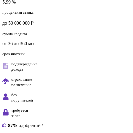
5,99 %
процентная ставка
до 50 000 000 ₽
сумма кредита
от 36 до 360 мес.
срок ипотеки
подтверждение
дохода
страхование
по желанию
без
поручителей
требуется
залог
87%
одобрений
?