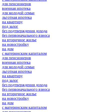
для пенсионеров
военная ипотека
для молодой семьи
льготная ипотека
на квартиру
под залог
без подтверждения дохода
без первоначального взноса
на вторичное жилье
на новостройку
на дом
с материнским капиталом
для пенсионеров
военная ипотека
для молодой семьи
льготная ипотека
на квартиру
под залог
без подтверждения дохода
без первоначального взноса
на вторичное жилье
на новостройку
на дом
с материнским капиталом
для пенсионеров