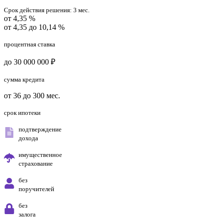
Срок действия решения:
3 мес.
от 4,35 %
от 4,35 до 10,14 %
процентная ставка
до 30 000 000 ₽
сумма кредита
от 36 до 300 мес.
срок ипотеки
подтверждение
дохода
имущественное
страхование
без
поручителей
без
залога