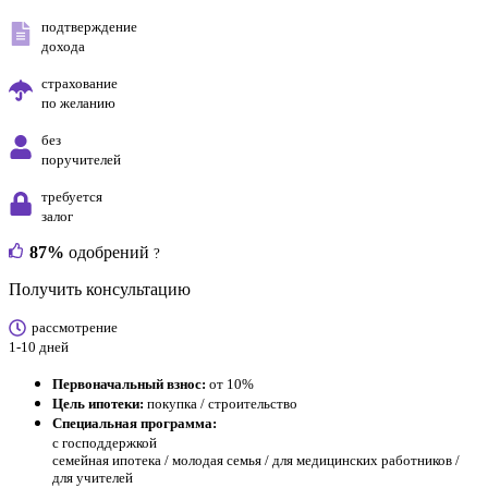
подтверждение
дохода
страхование
по желанию
без
поручителей
требуется
залог
87%
одобрений
?
Получить консультацию
рассмотрение
1-10 дней
Первоначальный взнос:
от 10%
Цель ипотеки:
покупка / строительство
Специальная программа:
с господдержкой
семейная ипотека / молодая семья / для медицинских работников /
для учителей