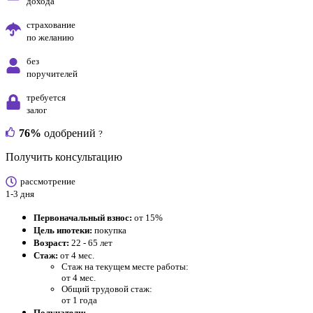
дохода
страхование
по желанию
без
поручителей
требуется
залог
76%
одобрений
?
Получить консультацию
рассмотрение
1-3 дня
Первоначальный взнос:
от 15%
Цель ипотеки:
покупка
Возраст:
22 - 65 лет
Стаж:
от 4 мес.
Стаж на текущем месте работы:
от 4 мес.
Общий трудовой стаж:
от 1 года
Получатели: