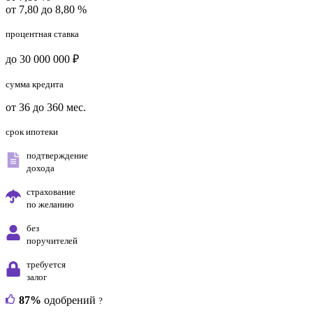
от 7,80 до 8,80 %
процентная ставка
до 30 000 000 ₽
сумма кредита
от 36 до 360 мес.
срок ипотеки
подтверждение
дохода
страхование
по желанию
без
поручителей
требуется
залог
87%
одобрений
?