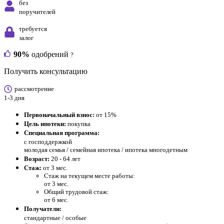
без
поручителей
требуется
залог
90%
одобрений
?
Получить консультацию
рассмотрение
1-3 дня
Первоначальный взнос:
от 15%
Цель ипотеки:
покупка
Специальная программа:
с господдержкой
молодая семья / семейная ипотека / ипотека многодетным
Возраст:
20 - 64 лет
Стаж:
от 3 мес.
Стаж на текущем месте работы:
от 3 мес.
Общий трудовой стаж:
от 6 мес.
Получатели:
стандартные /
особые