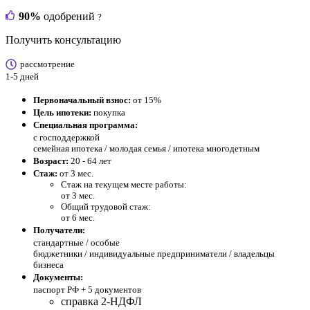
90%
одобрений
?
Получить консультацию
рассмотрение
1-5 дней
Первоначальный взнос:
от 15%
Цель ипотеки:
покупка
Специальная программа:
с господдержкой
семейная ипотека / молодая семья / ипотека многодетным
Возраст:
20 - 64 лет
Стаж:
от 3 мес.
Стаж на текущем месте работы:
от 3 мес.
Общий трудовой стаж:
от 6 мес.
Получатели:
стандартные /
особые
бюджетники / индивидуальные предприниматели / владельцы
бизнеса
Документы:
паспорт РФ +
5 документов
справка 2-НДФЛ