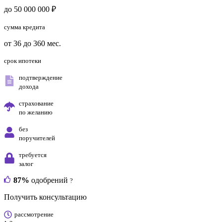
до 50 000 000 ₽
сумма кредита
от 36 до 360 мес.
срок ипотеки
подтверждение
дохода
страхование
по желанию
без
поручителей
требуется
залог
87%
одобрений
?
Получить консультацию
рассмотрение