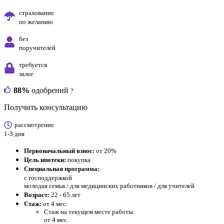
страхование
по желанию
без
поручителей
требуется
залог
88%
одобрений
?
Получить консультацию
рассмотрение
1-3 дня
Первоначальный взнос:
от 20%
Цель ипотеки:
покупка
Специальная программа:
с господдержкой
молодая семья / для медицинских работников / для учителей
Возраст:
22 - 65 лет
Стаж:
от 4 мес.
Стаж на текущем месте работы:
от 4 мес.