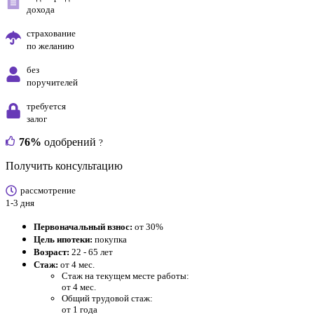
дохода
страхование
по желанию
без
поручителей
требуется
залог
76%
одобрений
?
Получить консультацию
рассмотрение
1-3 дня
Первоначальный взнос:
от 30%
Цель ипотеки:
покупка
Возраст:
22 - 65 лет
Стаж:
от 4 мес.
Стаж на текущем месте работы:
от 4 мес.
Общий трудовой стаж:
от 1 года