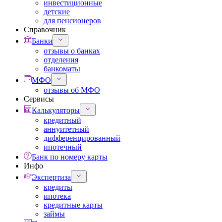
инвестиционные
детские
для пенсионеров
Справочник
Банки
отзывы о банках
отделения
банкоматы
МФО
отзывы об МФО
Сервисы
Калькуляторы
кредитный
аннуитетный
дифференцированный
ипотечный
Банк по номеру карты
Инфо
Экспертиза
кредиты
ипотека
кредитные карты
займы