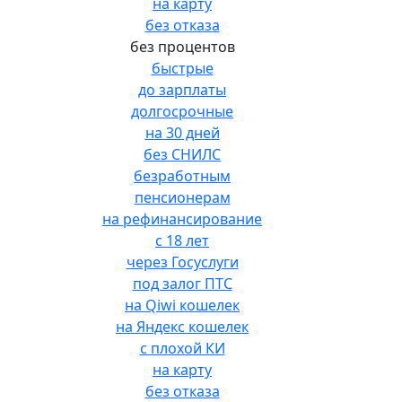
на карту
без отказа
без процентов
быстрые
до зарплаты
долгосрочные
на 30 дней
без СНИЛС
безработным
пенсионерам
на рефинансирование
с 18 лет
через Госуслуги
под залог ПТС
на Qiwi кошелек
на Яндекс кошелек
с плохой КИ
на карту
без отказа