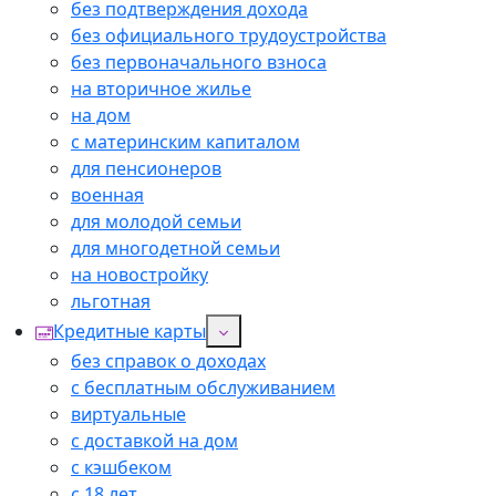
без подтверждения дохода
без официального трудоустройства
без первоначального взноса
на вторичное жилье
на дом
с материнским капиталом
для пенсионеров
военная
для молодой семьи
для многодетной семьи
на новостройку
льготная
Кредитные карты
без справок о доходах
с бесплатным обслуживанием
виртуальные
с доставкой на дом
с кэшбеком
с 18 лет