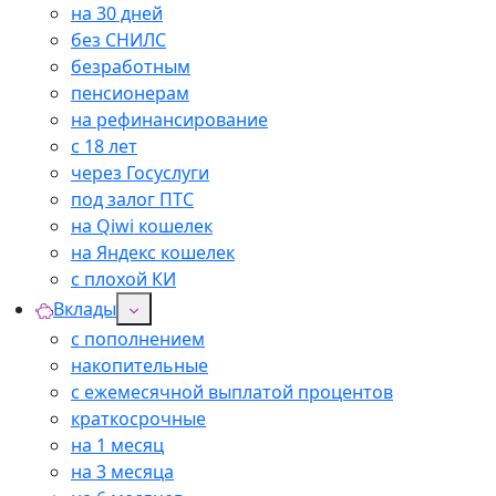
на 30 дней
без СНИЛС
безработным
пенсионерам
на рефинансирование
с 18 лет
через Госуслуги
под залог ПТС
на Qiwi кошелек
на Яндекс кошелек
с плохой КИ
Вклады
с пополнением
накопительные
с ежемесячной выплатой процентов
краткосрочные
на 1 месяц
на 3 месяца