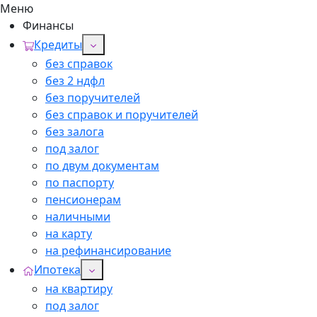
Меню
Финансы
Кредиты
без справок
без 2 ндфл
без поручителей
без справок и поручителей
без залога
под залог
по двум документам
по паспорту
пенсионерам
наличными
на карту
на рефинансирование
Ипотека
на квартиру
под залог