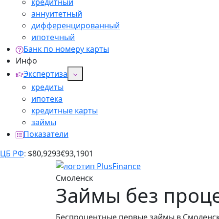
кредитный
аннуитетный
дифференцированный
ипотечный
Банк по номеру карты
Инфо
Экспертиза
кредиты
ипотека
кредитные карты
займы
Показатели
ЦБ РФ
:
$
80,9293
€
93,1901
Смоленск
Займы без проце
Беспроцентные первые займы в Смоленске: