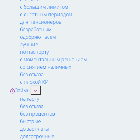
с большим лимитом
с льготным периодом
для пенсионеров
безработным
одобряют всем
лучшие
по паспорту
с моментальным решением
со снятием наличных
без отказа
с плохой КИ
Займы
на карту
без отказа
без процентов
быстрые
до зарплаты
долгосрочные