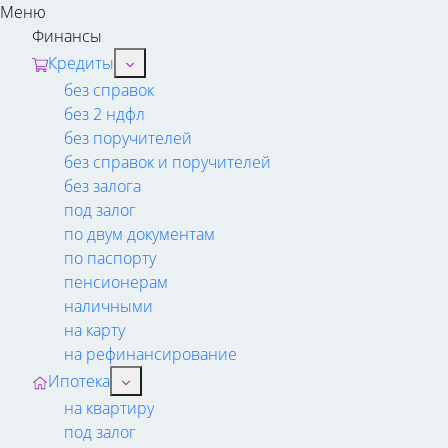
Меню
Финансы
Кредиты
без справок
без 2 ндфл
без поручителей
без справок и поручителей
без залога
под залог
по двум документам
по паспорту
пенсионерам
наличными
на карту
на рефинансирование
Ипотека
на квартиру
под залог