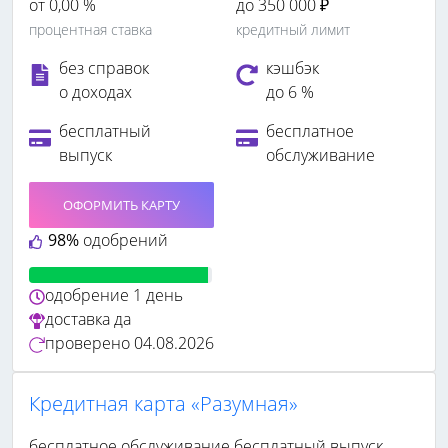
от 0,00 %
до 350 000 ₽
процентная ставка
кредитный лимит
без справок
кэшбэк
о доходах
до 6 %
бесплатный
бесплатное
выпуск
обслуживание
ОФОРМИТЬ КАРТУ
98%
одобрений
одобрение
1 день
доставка
да
проверено
04.08.2026
Кредитная карта «Разумная»
бесплатное обслуживание
бесплатный выпуск