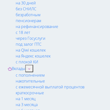
на 30 дней
без СНИЛС
безработным
пенсионерам
на рефинансирование
с 18 лет
через Госуслуги
под залог ПТС
на Qiwi кошелек
на Яндекс кошелек
с плохой КИ
Вклады
с пополнением
накопительные
с ежемесячной выплатой процентов
краткосрочные
на 1 месяц
на 3 месяца