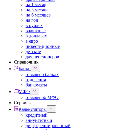
на 1 месяц
на 3 месяца
на 6 месяцев
на год
в рублях
валютные
в долларах
в евро
инвестиционные
детские
для пенсионеров
Справочник
Банки
отзывы о банках
отделения
банкоматы
МФО
отзывы об МФО
Сервисы
Калькуляторы
кредитный
аннуитетный
дифференцированный