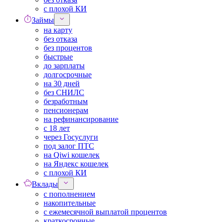
с плохой КИ
Займы
на карту
без отказа
без процентов
быстрые
до зарплаты
долгосрочные
на 30 дней
без СНИЛС
безработным
пенсионерам
на рефинансирование
с 18 лет
через Госуслуги
под залог ПТС
на Qiwi кошелек
на Яндекс кошелек
с плохой КИ
Вклады
с пополнением
накопительные
с ежемесячной выплатой процентов
краткосрочные