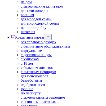
на дом
с материнским капиталом
для пенсионеров
военная
для молодой семьи
для многодетной семьи
на новостройку
льготная
Кредитные карты
без справок о доходах
с бесплатным обслуживанием
виртуальные
с доставкой на дом
с кэшбеком
с 18 лет
с большим лимитом
с льготным периодом
для пенсионеров
безработным
одобряют всем
лучшие
по паспорту
с моментальным решением
со снятием наличных
без отказа