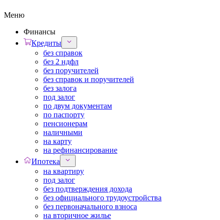
Меню
Финансы
Кредиты
без справок
без 2 ндфл
без поручителей
без справок и поручителей
без залога
под залог
по двум документам
по паспорту
пенсионерам
наличными
на карту
на рефинансирование
Ипотека
на квартиру
под залог
без подтверждения дохода
без официального трудоустройства
без первоначального взноса
на вторичное жилье