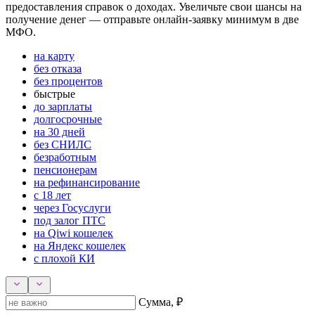
предоставления справок о доходах. Увеличьте свои шансы на
получение денег — отправьте онлайн-заявку минимум в две
МФО.
на карту
без отказа
без процентов
быстрые
до зарплаты
долгосрочные
на 30 дней
без СНИЛС
безработным
пенсионерам
на рефинансирование
с 18 лет
через Госуслуги
под залог ПТС
на Qiwi кошелек
на Яндекс кошелек
с плохой КИ
Сумма, ₽