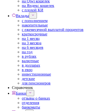
на Qiwi кошелек
на Яндекс кошелек
с плохой КИ
Вклады
с пополнением
накопительные
с ежемесячной выплатой процентов
краткосрочные
на 1 месяц
на 3 месяца
на 6 месяцев
на год
в рублях
валютные
в долларах
в евро
инвестиционные
детские
для пенсионеров
Справочник
Банки
отзывы о банках
отделения
банкоматы