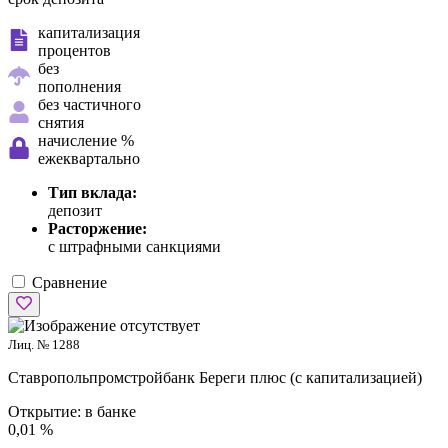
капитализация
процентов
без
пополнения
без частичного
снятия
начисление %
ежеквартально
Тип вклада:
депозит
Расторжение:
с штрафными санкциями
Сравнение
Лиц. № 1288
Ставропольпромстройбанк
Береги плюс (с капитализацией)
Открытие:
в банке
0,01 %