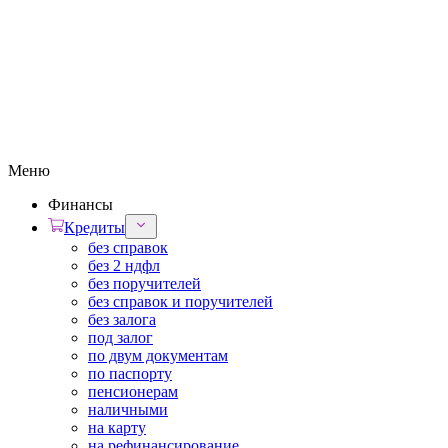
Меню
Финансы
Кредиты
без справок
без 2 ндфл
без поручителей
без справок и поручителей
без залога
под залог
по двум документам
по паспорту
пенсионерам
наличными
на карту
на рефинансирование