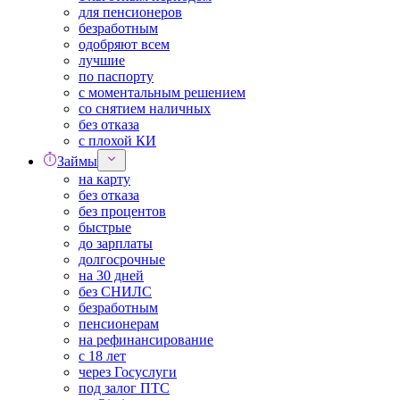
для пенсионеров
безработным
одобряют всем
лучшие
по паспорту
с моментальным решением
со снятием наличных
без отказа
с плохой КИ
Займы
на карту
без отказа
без процентов
быстрые
до зарплаты
долгосрочные
на 30 дней
без СНИЛС
безработным
пенсионерам
на рефинансирование
с 18 лет
через Госуслуги
под залог ПТС