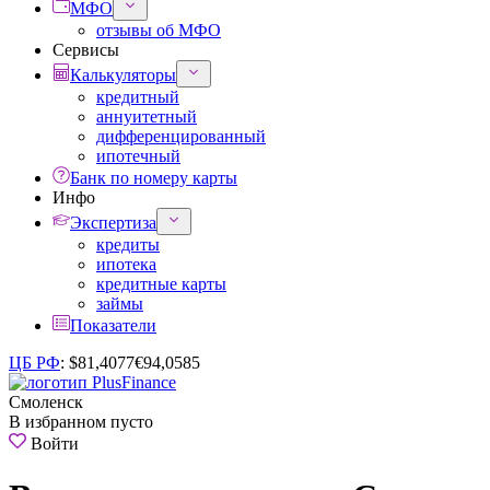
МФО
отзывы об МФО
Сервисы
Калькуляторы
кредитный
аннуитетный
дифференцированный
ипотечный
Банк по номеру карты
Инфо
Экспертиза
кредиты
ипотека
кредитные карты
займы
Показатели
ЦБ РФ
:
$
81,4077
€
94,0585
Смоленск
В избранном пусто
Войти