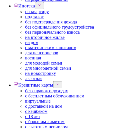
Ипотека
на квартиру
под залог
без подтверждения дохода
без официального трудоустройства
без первоначального взноса
на вторичное жилье
на дом
с материнским капиталом
для пенсионеров
военная
для молодой семьи
для многодетной семьи
на новостройку
льготная
Кредитные карты
без справок о доходах
с бесплатным обслуживанием
виртуальные
с доставкой на дом
с кэшбеком
с 18 лет
с большим лимитом
с льготным периодом