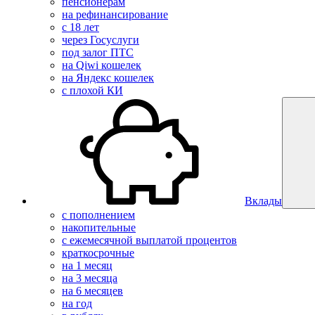
пенсионерам
на рефинансирование
с 18 лет
через Госуслуги
под залог ПТС
на Qiwi кошелек
на Яндекс кошелек
с плохой КИ
Вклады
с пополнением
накопительные
с ежемесячной выплатой процентов
краткосрочные
на 1 месяц
на 3 месяца
на 6 месяцев
на год