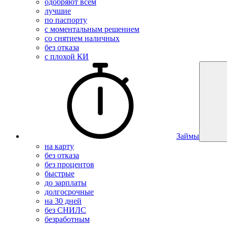
одобряют всем
лучшие
по паспорту
с моментальным решением
со снятием наличных
без отказа
с плохой КИ
Займы
на карту
без отказа
без процентов
быстрые
до зарплаты
долгосрочные
на 30 дней
без СНИЛС
безработным