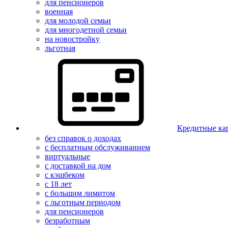
для пенсионеров
военная
для молодой семьи
для многодетной семьи
на новостройку
льготная
Кредитные ка
без справок о доходах
с бесплатным обслуживанием
виртуальные
с доставкой на дом
с кэшбеком
с 18 лет
с большим лимитом
с льготным периодом
для пенсионеров
безработным