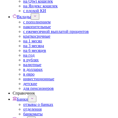
на Qiwi кошелек
на Яндекс кошелек
с плохой КИ
Вклады
с пополнением
накопительные
с ежемесячной выплатой процентов
краткосрочные
на 1 месяц
на 3 месяца
на 6 месяцев
на год
в рублях
валютные
в долларах
в евро
инвестиционные
детские
для пенсионеров
Справочник
Банки
отзывы о банках
отделения
банкоматы