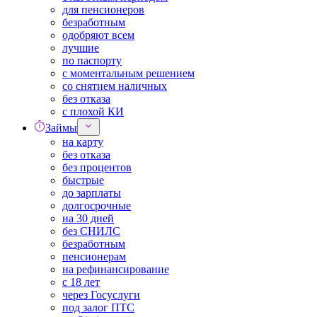
для пенсионеров
безработным
одобряют всем
лучшие
по паспорту
с моментальным решением
со снятием наличных
без отказа
с плохой КИ
Займы
на карту
без отказа
без процентов
быстрые
до зарплаты
долгосрочные
на 30 дней
без СНИЛС
безработным
пенсионерам
на рефинансирование
с 18 лет
через Госуслуги
под залог ПТС