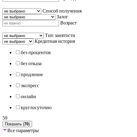
Способ получения
Залог
Возраст
Тип занятости
Кредитная история
без процентов
без отказа
продление
экспресс
онлайн
круглосуточно
59
Показать (
70
)
Все параметры