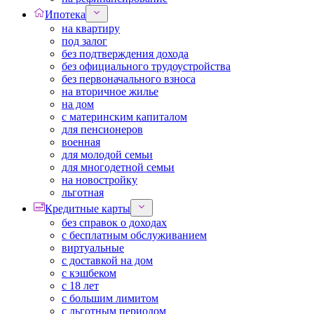
Ипотека
на квартиру
под залог
без подтверждения дохода
без официального трудоустройства
без первоначального взноса
на вторичное жилье
на дом
с материнским капиталом
для пенсионеров
военная
для молодой семьи
для многодетной семьи
на новостройку
льготная
Кредитные карты
без справок о доходах
с бесплатным обслуживанием
виртуальные
с доставкой на дом
с кэшбеком
с 18 лет
с большим лимитом
с льготным периодом