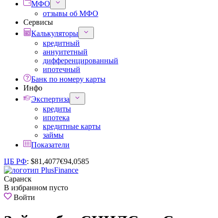
МФО
отзывы об МФО
Сервисы
Калькуляторы
кредитный
аннуитетный
дифференцированный
ипотечный
Банк по номеру карты
Инфо
Экспертиза
кредиты
ипотека
кредитные карты
займы
Показатели
ЦБ РФ
:
$
81,4077
€
94,0585
Саранск
В избранном пусто
Войти