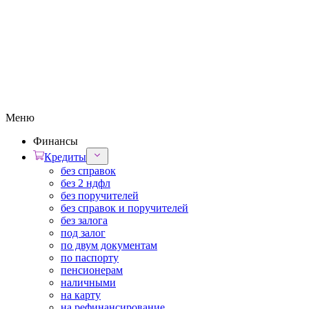
Меню
Финансы
Кредиты
без справок
без 2 ндфл
без поручителей
без справок и поручителей
без залога
под залог
по двум документам
по паспорту
пенсионерам
наличными
на карту
на рефинансирование