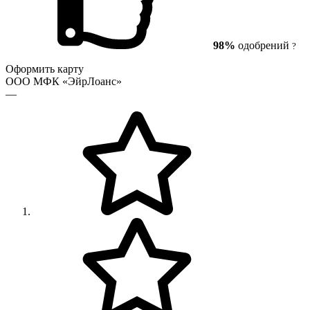
98%
одобрений
?
Оформить карту
ООО МФК «ЭйрЛоанс»
—