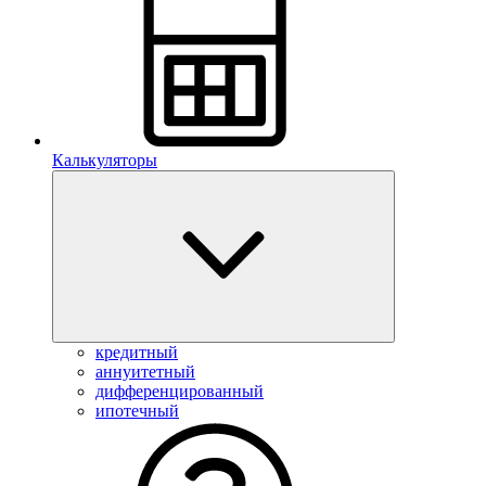
Калькуляторы
кредитный
аннуитетный
дифференцированный
ипотечный