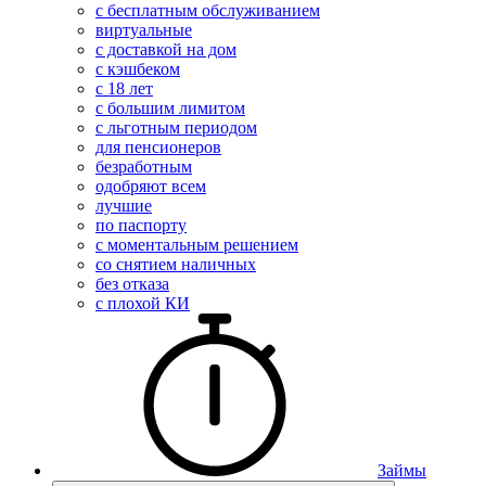
с бесплатным обслуживанием
виртуальные
с доставкой на дом
с кэшбеком
с 18 лет
с большим лимитом
с льготным периодом
для пенсионеров
безработным
одобряют всем
лучшие
по паспорту
с моментальным решением
со снятием наличных
без отказа
с плохой КИ
Займы