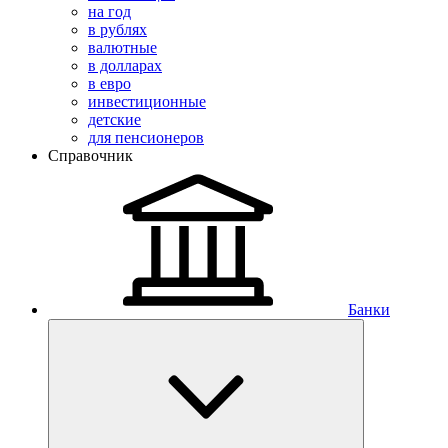
на год
в рублях
валютные
в долларах
в евро
инвестиционные
детские
для пенсионеров
Справочник
Банки