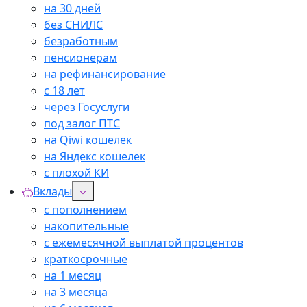
на 30 дней
без СНИЛС
безработным
пенсионерам
на рефинансирование
с 18 лет
через Госуслуги
под залог ПТС
на Qiwi кошелек
на Яндекс кошелек
с плохой КИ
Вклады
с пополнением
накопительные
с ежемесячной выплатой процентов
краткосрочные
на 1 месяц
на 3 месяца