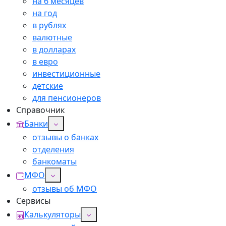
на 6 месяцев
на год
в рублях
валютные
в долларах
в евро
инвестиционные
детские
для пенсионеров
Справочник
Банки
отзывы о банках
отделения
банкоматы
МФО
отзывы об МФО
Сервисы
Калькуляторы