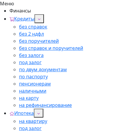
Меню
Финансы
Кредиты
без справок
без 2 ндфл
без поручителей
без справок и поручителей
без залога
под залог
по двум документам
по паспорту
пенсионерам
наличными
на карту
на рефинансирование
Ипотека
на квартиру
под залог