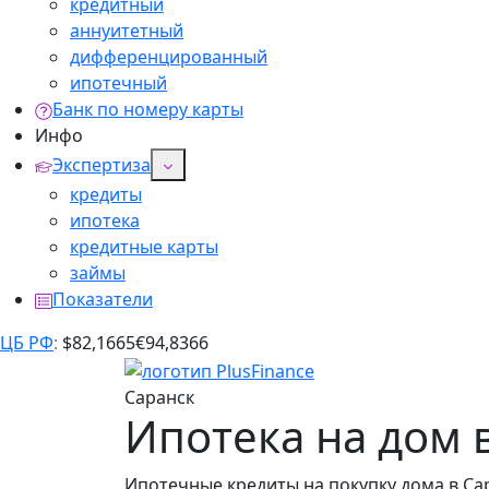
кредитный
аннуитетный
дифференцированный
ипотечный
Банк по номеру карты
Инфо
Экспертиза
кредиты
ипотека
кредитные карты
займы
Показатели
ЦБ РФ
:
$
82,1665
€
94,8366
Саранск
Ипотека на дом 
Ипотечные кредиты на покупку дома в Сар