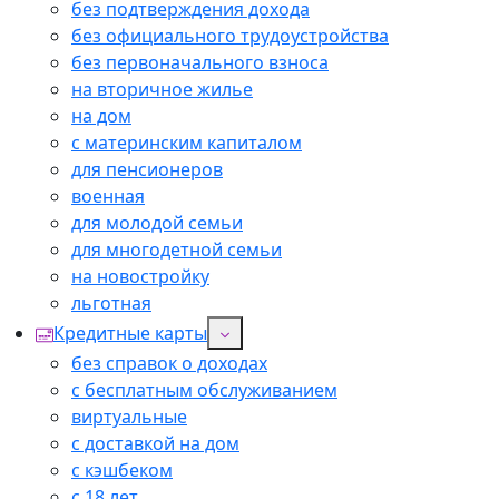
без подтверждения дохода
без официального трудоустройства
без первоначального взноса
на вторичное жилье
на дом
с материнским капиталом
для пенсионеров
военная
для молодой семьи
для многодетной семьи
на новостройку
льготная
Кредитные карты
без справок о доходах
с бесплатным обслуживанием
виртуальные
с доставкой на дом
с кэшбеком
с 18 лет