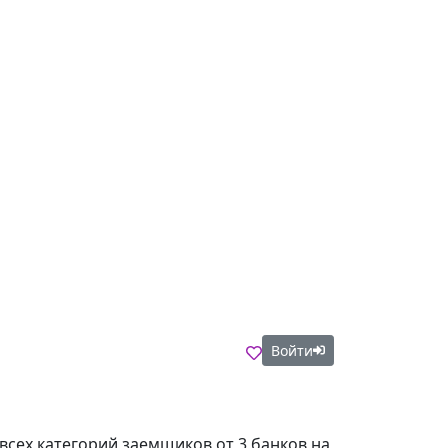
Войти
 всех категорий заемщиков от 3 банков на