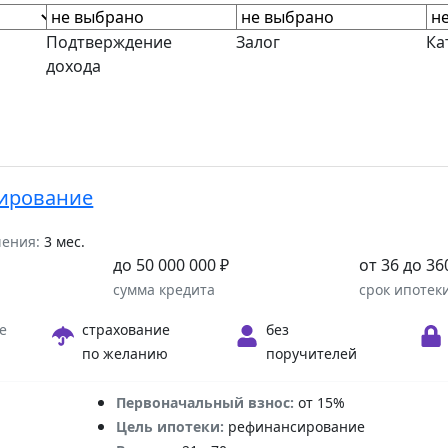
Подтверждение
Залог
Ка
дохода
ирование
шения:
3 мес.
до 50 000 000 ₽
от 36 до 36
а
сумма кредита
срок ипотек
е
страхование
без
по желанию
поручителей
Первоначальный взнос:
от 15%
Цель ипотеки:
рефинансирование