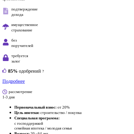
подтверждение
дохода
имущественное
страхование
без
поручителей
требуется
залог
85%
одобрений
?
Подробнее
рассмотрение
1-3 дня
Первоначальный взнос:
от 20%
Цель ипотеки:
строительство / покупка
Специальная программа:
с господдержкой
семейная ипотека / молодая семья
Возраст:
20 - 64 лет