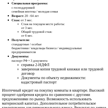
Специальная программа:
с господдержкой
семейная ипотека / молодая семья
Возраст:
20 - 64 лет
Стаж:
от 3 мес.
Стаж на текущем месте работы:
от 3 мес.
Общий трудовой стаж:
от 6 мес.
Получатели:
стандартные /
особые
бюджетники / владельцы бизнеса / индивидуальные
предприниматели
Документы:
паспорт РФ +
3 документа
справка 2-НДФЛ
заверенная копия трудовой книжки или трудовой
договор
Документы по объекту недвижимости:
кадастровый паспорт
Ипотечный кредит на покупку комнаты в квартире. Высокий
процент одобрения кредита по сравнению с другими
предложениями по рынку. Возможность использовать
материнский капитал. Дополнительное потребительское
кредитование для первоначального взноса. Результат по заявке