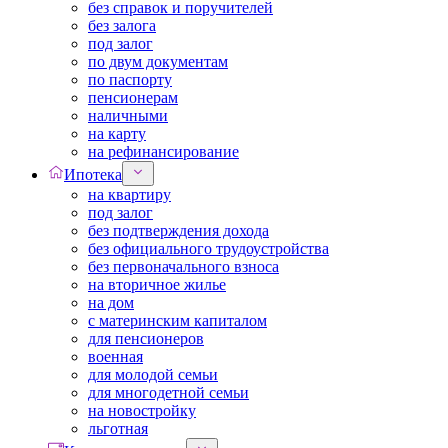
без справок и поручителей
без залога
под залог
по двум документам
по паспорту
пенсионерам
наличными
на карту
на рефинансирование
Ипотека
на квартиру
под залог
без подтверждения дохода
без официального трудоустройства
без первоначального взноса
на вторичное жилье
на дом
с материнским капиталом
для пенсионеров
военная
для молодой семьи
для многодетной семьи
на новостройку
льготная