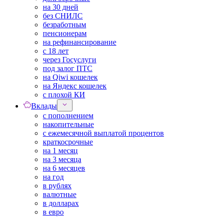
на 30 дней
без СНИЛС
безработным
пенсионерам
на рефинансирование
с 18 лет
через Госуслуги
под залог ПТС
на Qiwi кошелек
на Яндекс кошелек
с плохой КИ
Вклады
с пополнением
накопительные
с ежемесячной выплатой процентов
краткосрочные
на 1 месяц
на 3 месяца
на 6 месяцев
на год
в рублях
валютные
в долларах
в евро