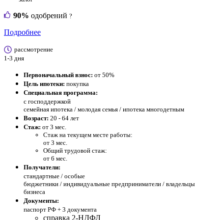
90%
одобрений
?
Подробнее
рассмотрение
1-3 дня
Первоначальный взнос:
от 50%
Цель ипотеки:
покупка
Специальная программа:
с господдержкой
семейная ипотека / молодая семья / ипотека многодетным
Возраст:
20 - 64 лет
Стаж:
от 3 мес.
Стаж на текущем месте работы:
от 3 мес.
Общий трудовой стаж:
от 6 мес.
Получатели:
стандартные /
особые
бюджетники / индивидуальные предприниматели / владельцы
бизнеса
Документы:
паспорт РФ +
3 документа
справка 2-НДФЛ