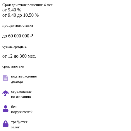
Срок действия решения:
4 мес.
от 9,40 %
от 9,40 до 10,50 %
процентная ставка
до 60 000 000 ₽
сумма кредита
от 12 до 360 мес.
срок ипотеки
подтверждение
дохода
страхование
по желанию
без
поручителей
требуется
залог