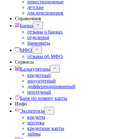
инвестиционные
детские
для пенсионеров
Справочник
Банки
отзывы о банках
отделения
банкоматы
МФО
отзывы об МФО
Сервисы
Калькуляторы
кредитный
аннуитетный
дифференцированный
ипотечный
Банк по номеру карты
Инфо
Экспертиза
кредиты
ипотека
кредитные карты
займы