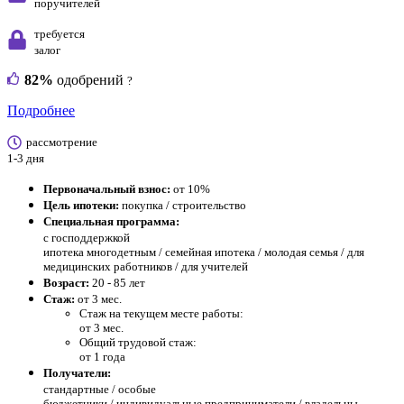
поручителей
требуется
залог
82%
одобрений
?
Подробнее
рассмотрение
1-3 дня
Первоначальный взнос:
от 10%
Цель ипотеки:
покупка / строительство
Специальная программа:
с господдержкой
ипотека многодетным / семейная ипотека / молодая семья / для
медицинских работников / для учителей
Возраст:
20 - 85 лет
Стаж:
от 3 мес.
Стаж на текущем месте работы:
от 3 мес.
Общий трудовой стаж:
от 1 года
Получатели:
стандартные /
особые
бюджетники / индивидуальные предприниматели / владельцы