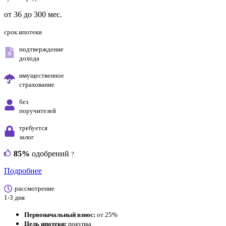
от 36 до 300 мес.
срок ипотеки
подтверждение
дохода
имущественное
страхование
без
поручителей
требуется
залог
85%
одобрений
?
Подробнее
рассмотрение
1-3 дня
Первоначальный взнос:
от 25%
Цель ипотеки:
покупка