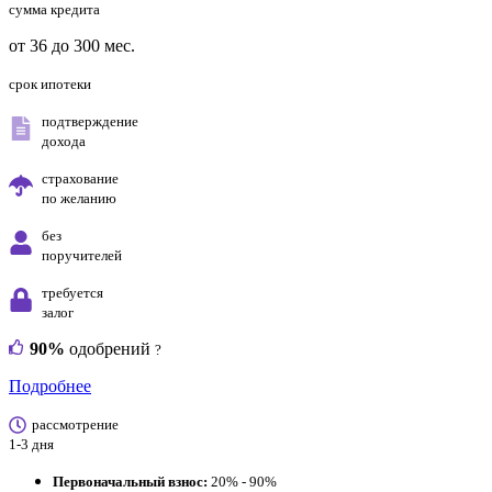
сумма кредита
от 36 до 300 мес.
срок ипотеки
подтверждение
дохода
страхование
по желанию
без
поручителей
требуется
залог
90%
одобрений
?
Подробнее
рассмотрение
1-3 дня
Первоначальный взнос:
20% - 90%