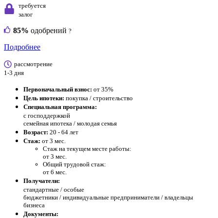
требуется
залог
85%
одобрений
?
Подробнее
рассмотрение
1-3 дня
Первоначальный взнос:
от 35%
Цель ипотеки:
покупка / строительство
Специальная программа:
с господдержкой
семейная ипотека / молодая семья
Возраст:
20 - 64 лет
Стаж:
от 3 мес.
Стаж на текущем месте работы:
от 3 мес.
Общий трудовой стаж:
от 6 мес.
Получатели:
стандартные /
особые
бюджетники / индивидуальные предприниматели / владельцы
бизнеса
Документы: