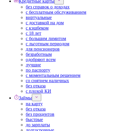
Кредитные карты
без справок о доходах
с бесплатным обслуживанием
виртуальные
с доставкой на дом
с кэшбеком
с 18 лет
с большим лимитом
с льготным периодом
для пенсионеров
безработным
одобряют всем
лучшие
по паспорту
с моментальным решением
со снятием наличных
без отказа
с плохой КИ
Займы
на карту
без отказа
без процентов
быстрые
до зарплаты
долгосрочные