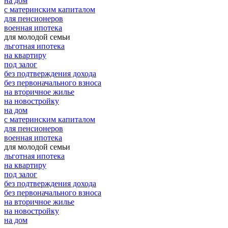
на дом
с материнским капиталом
для пенсионеров
военная ипотека
для молодой семьи
льготная ипотека
на квартиру
под залог
без подтверждения дохода
без первоначального взноса
на вторичное жилье
на новостройку
на дом
с материнским капиталом
для пенсионеров
военная ипотека
для молодой семьи
льготная ипотека
на квартиру
под залог
без подтверждения дохода
без первоначального взноса
на вторичное жилье
на новостройку
на дом