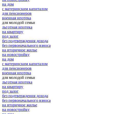
на дом
с материнским капиталом
для пенсионеров
военная ипотека
для молодой семьи
льготная ипотека
на квартиру
под залог
без подтверждения дохода
без первоначального взноса
на вторичное жилье
на новостройку
на дом
с материнским капиталом
для пенсионеров
военная ипотека
для молодой семьи
льготная ипотека
на квартиру
под залог
без подтверждения дохода
без первоначального взноса
на вторичное жилье
на новостройку