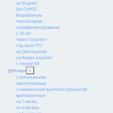
на 30 дней
без СНИЛС
безработным
пенсионерам
на рефинансирование
с 18 лет
через Госуслуги
под залог ПТС
на Qiwi кошелек
на Яндекс кошелек
с плохой КИ
Вклады
с пополнением
накопительные
с ежемесячной выплатой процентов
краткосрочные
на 1 месяц
на 3 месяца