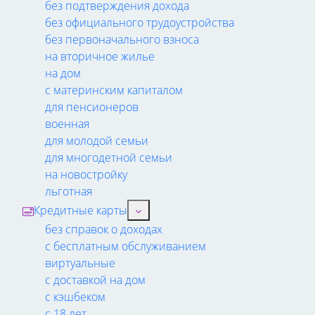
без подтверждения дохода
без официального трудоустройства
без первоначального взноса
на вторичное жилье
на дом
с материнским капиталом
для пенсионеров
военная
для молодой семьи
для многодетной семьи
на новостройку
льготная
Кредитные карты
без справок о доходах
с бесплатным обслуживанием
виртуальные
с доставкой на дом
с кэшбеком
с 18 лет