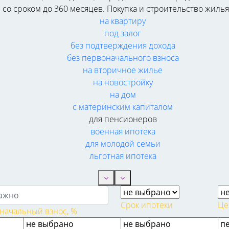
 и со сроком до 360 месяцев. Покупка и строительство жиль
на квартиру
под залог
без подтверждения дохода
без первоначального взноса
на вторичное жилье
на новостройку
на дом
с материнским капиталом
для пенсионеров
военная ипотека
для молодой семьи
льготная ипотека
Срок ипотеки
Це
начальный взнос, %