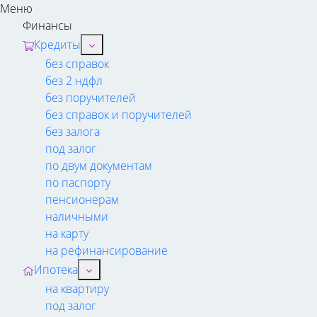
Меню
Финансы
Кредиты
без справок
без 2 ндфл
без поручителей
без справок и поручителей
без залога
под залог
по двум документам
по паспорту
пенсионерам
наличными
на карту
на рефинансирование
Ипотека
на квартиру
под залог