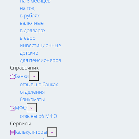
на 6 месяцев
на год
в рублях
валютные
в долларах
в евро
инвестиционные
детские
для пенсионеров
Справочник
Банки
отзывы о банках
отделения
банкоматы
МФО
отзывы об МФО
Сервисы
Калькуляторы