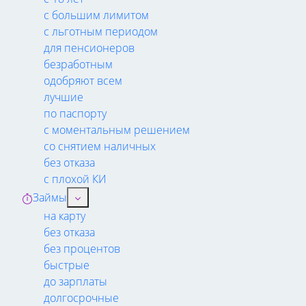
с большим лимитом
с льготным периодом
для пенсионеров
безработным
одобряют всем
лучшие
по паспорту
с моментальным решением
со снятием наличных
без отказа
с плохой КИ
Займы
на карту
без отказа
без процентов
быстрые
до зарплаты
долгосрочные