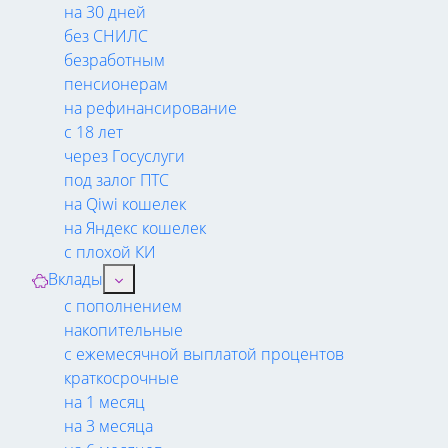
на 30 дней
без СНИЛС
безработным
пенсионерам
на рефинансирование
с 18 лет
через Госуслуги
под залог ПТС
на Qiwi кошелек
на Яндекс кошелек
с плохой КИ
Вклады
с пополнением
накопительные
с ежемесячной выплатой процентов
краткосрочные
на 1 месяц
на 3 месяца