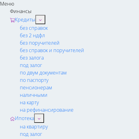
Меню
Финансы
Кредиты
без справок
без 2 ндфл
без поручителей
без справок и поручителей
без залога
под залог
по двум документам
по паспорту
пенсионерам
наличными
на карту
на рефинансирование
Ипотека
на квартиру
под залог