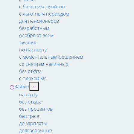
с большим лимитом
с льготным периодом
для пенсионеров
безработным
одобряют всем
лучшие
по паспорту
с моментальным решением
со снятием наличных
без отказа
с плохой КИ
Займы
на карту
без отказа
без процентов
быстрые
до зарплаты
долгосрочные