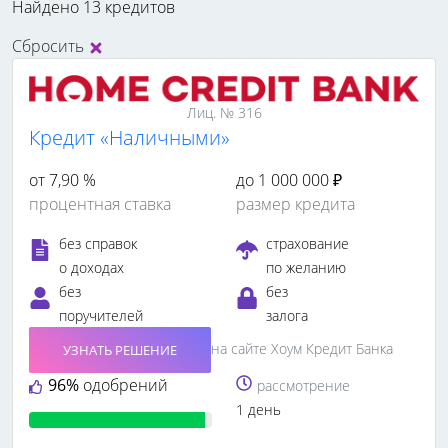
Найдено 13 кредитов
Сбросить
Лиц. № 316
Кредит «Наличными»
от 7,90 %
до 1 000 000 ₽
процентная ставка
размер кредита
без справок
страхование
о доходах
по желанию
без
без
поручителей
залога
на сайте Хоум Кредит Банка
УЗНАТЬ РЕШЕНИЕ
96%
одобрений
рассмотрение
1 день