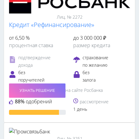
Лиц. № 2272
Кредит «Рефинансирование»
от 6,50 %
до 3 000 000 ₽
процентная ставка
размер кредита
подтверждение
страхование
дохода
по желанию
без
без
поручителей
залога
на сайте Росбанка
УЗНАТЬ РЕШЕНИЕ
88%
одобрений
рассмотрение
1 день
Лиц. № 3251