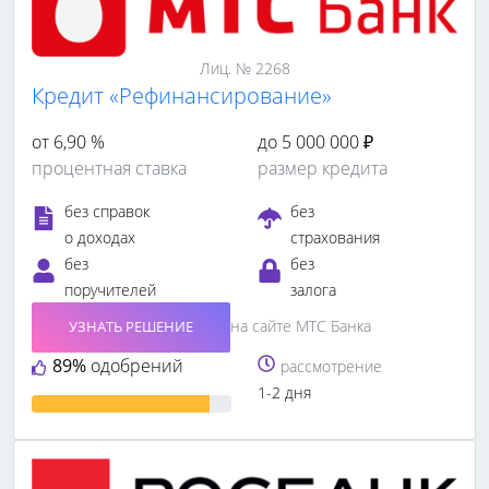
Лиц. № 2268
Кредит «Рефинансирование»
от 6,90 %
до 5 000 000 ₽
процентная ставка
размер кредита
без справок
без
о доходах
страхования
без
без
поручителей
залога
на сайте МТС Банка
УЗНАТЬ РЕШЕНИЕ
89%
одобрений
рассмотрение
1-2 дня