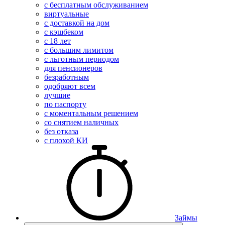
с бесплатным обслуживанием
виртуальные
с доставкой на дом
с кэшбеком
с 18 лет
с большим лимитом
с льготным периодом
для пенсионеров
безработным
одобряют всем
лучшие
по паспорту
с моментальным решением
со снятием наличных
без отказа
с плохой КИ
Займы