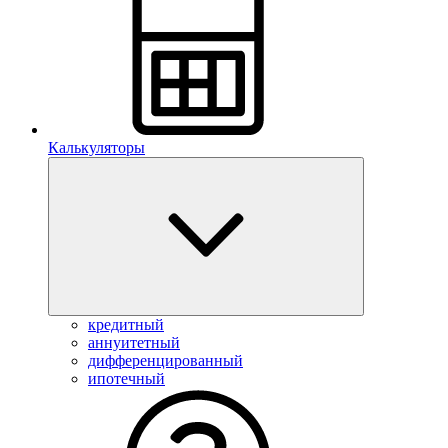
Калькуляторы
кредитный
аннуитетный
дифференцированный
ипотечный