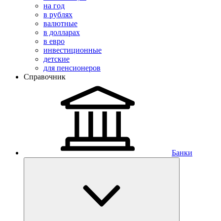
на год
в рублях
валютные
в долларах
в евро
инвестиционные
детские
для пенсионеров
Справочник
Банки