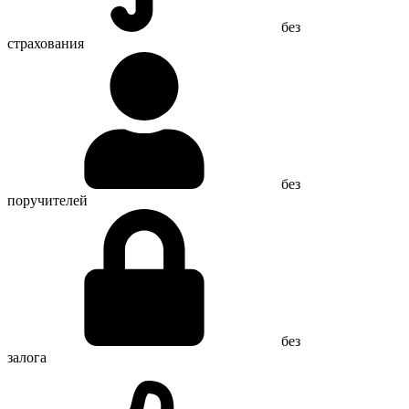
без
страхования
без
поручителей
без
залога