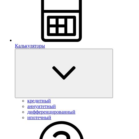
Калькуляторы
кредитный
аннуитетный
дифференцированный
ипотечный