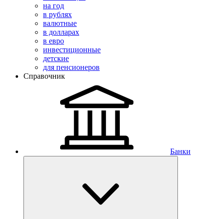
на год
в рублях
валютные
в долларах
в евро
инвестиционные
детские
для пенсионеров
Справочник
Банки