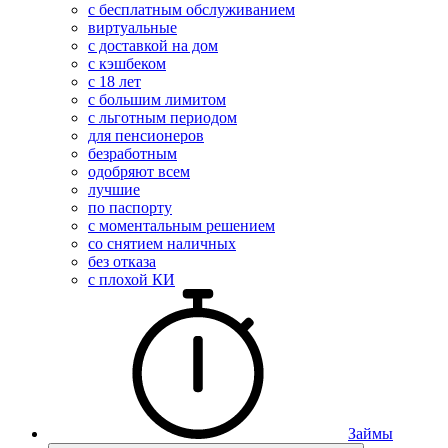
с бесплатным обслуживанием
виртуальные
с доставкой на дом
с кэшбеком
с 18 лет
с большим лимитом
с льготным периодом
для пенсионеров
безработным
одобряют всем
лучшие
по паспорту
с моментальным решением
со снятием наличных
без отказа
с плохой КИ
Займы