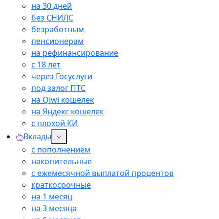
на 30 дней
без СНИЛС
безработным
пенсионерам
на рефинансирование
с 18 лет
через Госуслуги
под залог ПТС
на Qiwi кошелек
на Яндекс кошелек
с плохой КИ
Вклады
с пополнением
накопительные
с ежемесячной выплатой процентов
краткосрочные
на 1 месяц
на 3 месяца