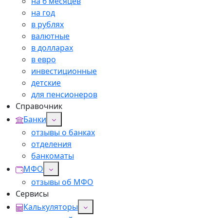
на 6 месяцев
на год
в рублях
валютные
в долларах
в евро
инвестиционные
детские
для пенсионеров
Справочник
Банки
отзывы о банках
отделения
банкоматы
МФО
отзывы об МФО
Сервисы
Калькуляторы