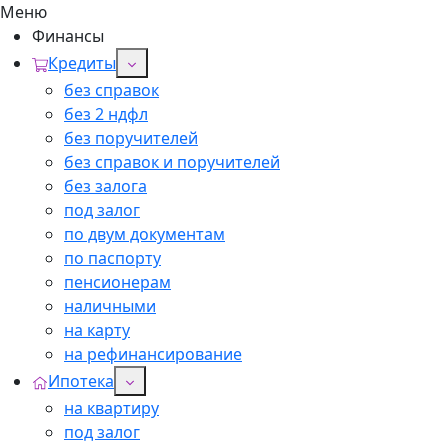
Меню
Финансы
Кредиты
без справок
без 2 ндфл
без поручителей
без справок и поручителей
без залога
под залог
по двум документам
по паспорту
пенсионерам
наличными
на карту
на рефинансирование
Ипотека
на квартиру
под залог