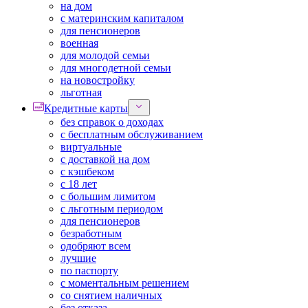
на дом
с материнским капиталом
для пенсионеров
военная
для молодой семьи
для многодетной семьи
на новостройку
льготная
Кредитные карты
без справок о доходах
с бесплатным обслуживанием
виртуальные
с доставкой на дом
с кэшбеком
с 18 лет
с большим лимитом
с льготным периодом
для пенсионеров
безработным
одобряют всем
лучшие
по паспорту
с моментальным решением
со снятием наличных
без отказа