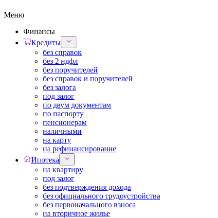
Меню
Финансы
Кредиты
без справок
без 2 ндфл
без поручителей
без справок и поручителей
без залога
под залог
по двум документам
по паспорту
пенсионерам
наличными
на карту
на рефинансирование
Ипотека
на квартиру
под залог
без подтверждения дохода
без официального трудоустройства
без первоначального взноса
на вторичное жилье