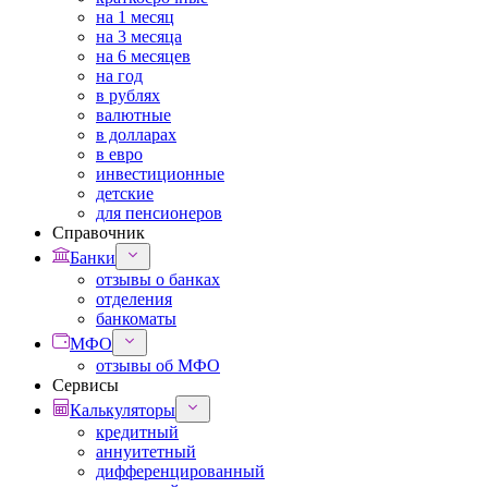
на 1 месяц
на 3 месяца
на 6 месяцев
на год
в рублях
валютные
в долларах
в евро
инвестиционные
детские
для пенсионеров
Справочник
Банки
отзывы о банках
отделения
банкоматы
МФО
отзывы об МФО
Сервисы
Калькуляторы
кредитный
аннуитетный
дифференцированный