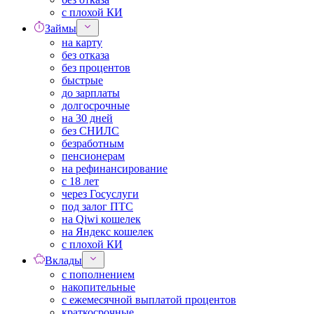
с плохой КИ
Займы
на карту
без отказа
без процентов
быстрые
до зарплаты
долгосрочные
на 30 дней
без СНИЛС
безработным
пенсионерам
на рефинансирование
с 18 лет
через Госуслуги
под залог ПТС
на Qiwi кошелек
на Яндекс кошелек
с плохой КИ
Вклады
с пополнением
накопительные
с ежемесячной выплатой процентов
краткосрочные