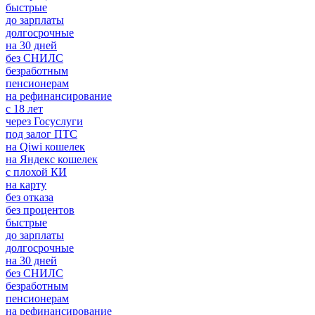
быстрые
до зарплаты
долгосрочные
на 30 дней
без СНИЛС
безработным
пенсионерам
на рефинансирование
с 18 лет
через Госуслуги
под залог ПТС
на Qiwi кошелек
на Яндекс кошелек
с плохой КИ
на карту
без отказа
без процентов
быстрые
до зарплаты
долгосрочные
на 30 дней
без СНИЛС
безработным
пенсионерам
на рефинансирование