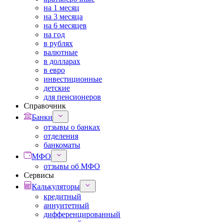
на 1 месяц
на 3 месяца
на 6 месяцев
на год
в рублях
валютные
в долларах
в евро
инвестиционные
детские
для пенсионеров
Справочник
Банки
отзывы о банках
отделения
банкоматы
МФО
отзывы об МФО
Сервисы
Калькуляторы
кредитный
аннуитетный
дифференцированный