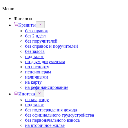
Меню
Финансы
Кредиты
без справок
без 2 ндфл
без поручителей
без справок и поручителей
без залога
под залог
по двум документам
по паспорту
пенсионерам
наличными
на карту
на рефинансирование
Ипотека
на квартиру
под залог
без подтверждения дохода
без официального трудоустройства
без первоначального взноса
на вторичное жилье