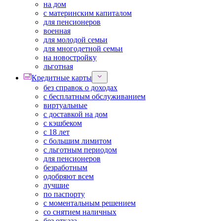
на дом
с материнским капиталом
для пенсионеров
военная
для молодой семьи
для многодетной семьи
на новостройку
льготная
Кредитные карты
без справок о доходах
с бесплатным обслуживанием
виртуальные
с доставкой на дом
с кэшбеком
с 18 лет
с большим лимитом
с льготным периодом
для пенсионеров
безработным
одобряют всем
лучшие
по паспорту
с моментальным решением
со снятием наличных
без отказа