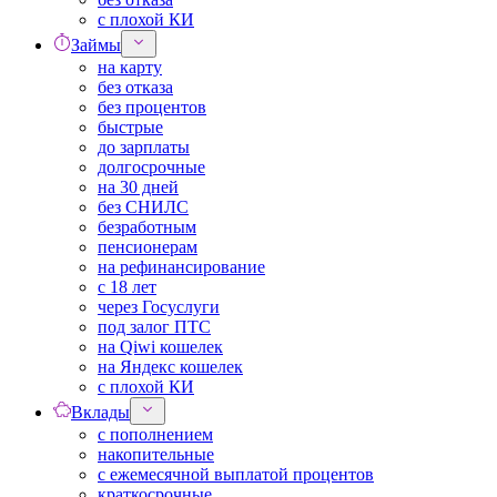
с плохой КИ
Займы
на карту
без отказа
без процентов
быстрые
до зарплаты
долгосрочные
на 30 дней
без СНИЛС
безработным
пенсионерам
на рефинансирование
с 18 лет
через Госуслуги
под залог ПТС
на Qiwi кошелек
на Яндекс кошелек
с плохой КИ
Вклады
с пополнением
накопительные
с ежемесячной выплатой процентов
краткосрочные