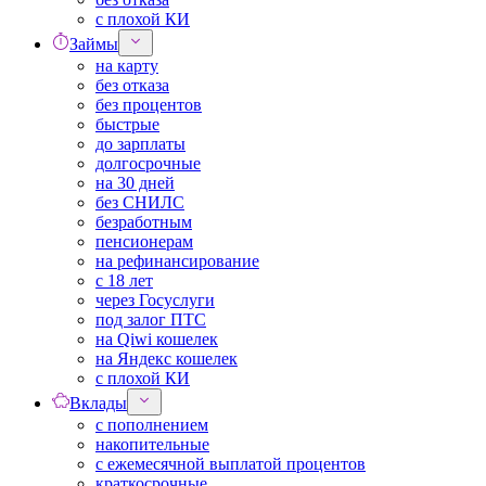
с плохой КИ
Займы
на карту
без отказа
без процентов
быстрые
до зарплаты
долгосрочные
на 30 дней
без СНИЛС
безработным
пенсионерам
на рефинансирование
с 18 лет
через Госуслуги
под залог ПТС
на Qiwi кошелек
на Яндекс кошелек
с плохой КИ
Вклады
с пополнением
накопительные
с ежемесячной выплатой процентов
краткосрочные