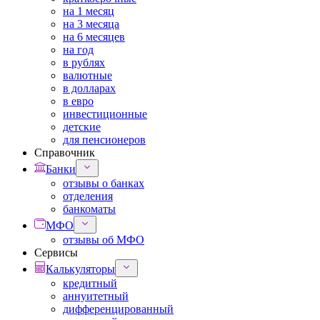
на 1 месяц
на 3 месяца
на 6 месяцев
на год
в рублях
валютные
в долларах
в евро
инвестиционные
детские
для пенсионеров
Справочник
Банки
отзывы о банках
отделения
банкоматы
МФО
отзывы об МФО
Сервисы
Калькуляторы
кредитный
аннуитетный
дифференцированный