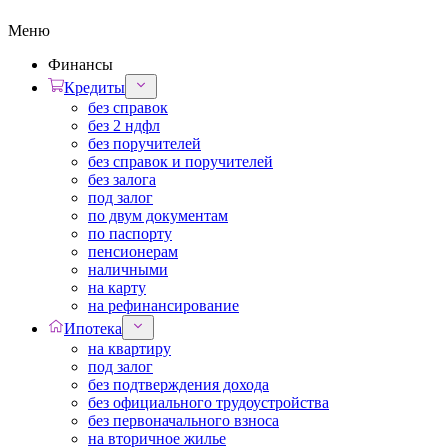
Меню
Финансы
Кредиты
без справок
без 2 ндфл
без поручителей
без справок и поручителей
без залога
под залог
по двум документам
по паспорту
пенсионерам
наличными
на карту
на рефинансирование
Ипотека
на квартиру
под залог
без подтверждения дохода
без официального трудоустройства
без первоначального взноса
на вторичное жилье