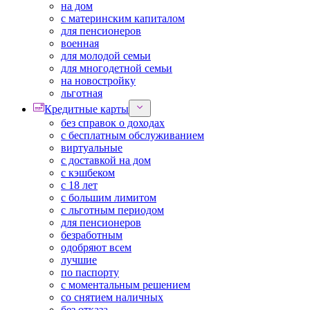
на дом
с материнским капиталом
для пенсионеров
военная
для молодой семьи
для многодетной семьи
на новостройку
льготная
Кредитные карты
без справок о доходах
с бесплатным обслуживанием
виртуальные
с доставкой на дом
с кэшбеком
с 18 лет
с большим лимитом
с льготным периодом
для пенсионеров
безработным
одобряют всем
лучшие
по паспорту
с моментальным решением
со снятием наличных
без отказа