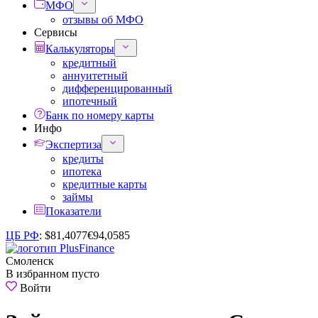
МФО
отзывы об МФО
Сервисы
Калькуляторы
кредитный
аннуитетный
дифференцированный
ипотечный
Банк по номеру карты
Инфо
Экспертиза
кредиты
ипотека
кредитные карты
займы
Показатели
ЦБ РФ
:
$
81,4077
€
94,0585
Смоленск
В избранном пусто
Войти