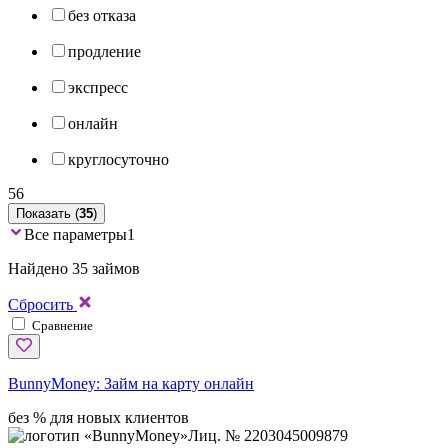
без отказа
продление
экспресс
онлайн
круглосуточно
56
Показать (
35
)
Все параметры
1
Найдено 35 займов
Сбросить
Сравнение
BunnyMoney:
Займ на карту онлайн
без % для новых клиентов
Лиц. № 2203045009879