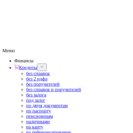
Меню
Финансы
Кредиты
без справок
без 2 ндфл
без поручителей
без справок и поручителей
без залога
под залог
по двум документам
по паспорту
пенсионерам
наличными
на карту
на рефинансирование