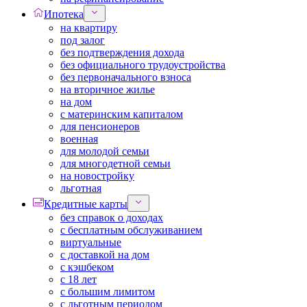
Ипотека
на квартиру
под залог
без подтверждения дохода
без официального трудоустройства
без первоначального взноса
на вторичное жилье
на дом
с материнским капиталом
для пенсионеров
военная
для молодой семьи
для многодетной семьи
на новостройку
льготная
Кредитные карты
без справок о доходах
с бесплатным обслуживанием
виртуальные
с доставкой на дом
с кэшбеком
с 18 лет
с большим лимитом
с льготным периодом