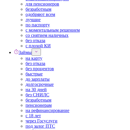
для пенсионеров
безработным
одобряют всем
лучшие
по паспорту
с моментальным решением
со снятием наличных
без отказа
с плохой КИ
Займы
на карту
без отказа
без процентов
быстрые
до зарплаты
долгосрочные
на 30 дней
без СНИЛС
безработным
пенсионерам
на рефинансирование
с 18 лет
через Госуслуги
под залог ПТС