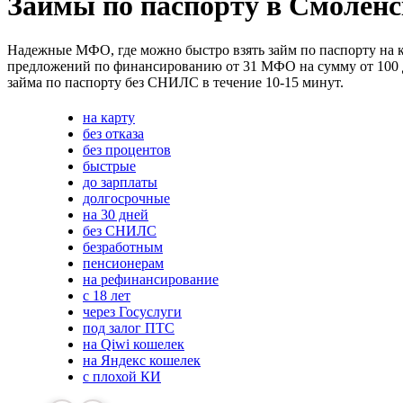
Займы по паспорту в Смоленс
Надежные МФО, где можно быстро взять займ по паспорту на к
предложений по финансированию от 31 МФО на сумму от 100 до 
займа по паспорту без СНИЛС в течение 10-15 минут.
на карту
без отказа
без процентов
быстрые
до зарплаты
долгосрочные
на 30 дней
без СНИЛС
безработным
пенсионерам
на рефинансирование
с 18 лет
через Госуслуги
под залог ПТС
на Qiwi кошелек
на Яндекс кошелек
с плохой КИ