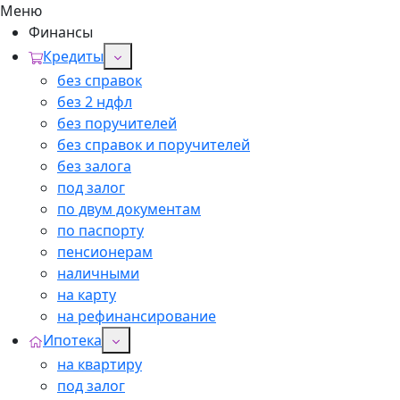
Меню
Финансы
Кредиты
без справок
без 2 ндфл
без поручителей
без справок и поручителей
без залога
под залог
по двум документам
по паспорту
пенсионерам
наличными
на карту
на рефинансирование
Ипотека
на квартиру
под залог