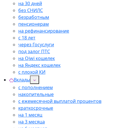
на 30 дней
без СНИЛС
безработным
пенсионерам
на рефинансирование
с 18 лет
через Госуслуги
под залог ПТС
на Qiwi кошелек
на Яндекс кошелек
с плохой КИ
Вклады
с пополнением
накопительные
с ежемесячной выплатой процентов
краткосрочные
на 1 месяц
на 3 месяца