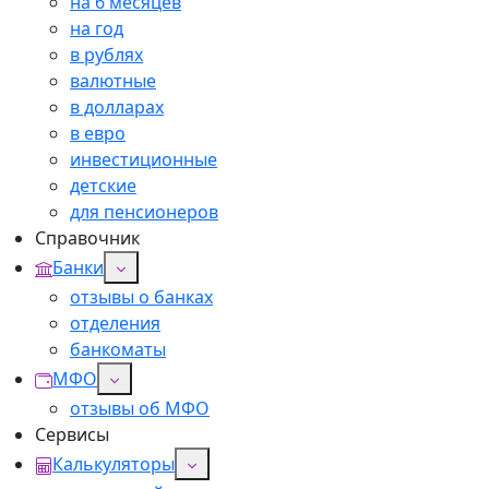
на 6 месяцев
на год
в рублях
валютные
в долларах
в евро
инвестиционные
детские
для пенсионеров
Справочник
Банки
отзывы о банках
отделения
банкоматы
МФО
отзывы об МФО
Сервисы
Калькуляторы