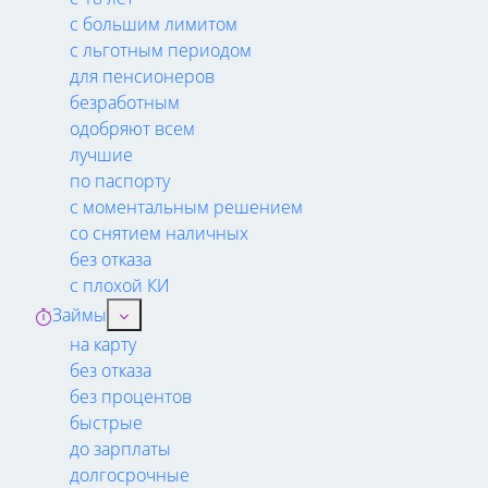
с большим лимитом
с льготным периодом
для пенсионеров
безработным
одобряют всем
лучшие
по паспорту
с моментальным решением
со снятием наличных
без отказа
с плохой КИ
Займы
на карту
без отказа
без процентов
быстрые
до зарплаты
долгосрочные