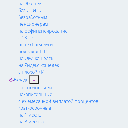
на 30 дней
без СНИЛС
безработным
пенсионерам
на рефинансирование
с 18 лет
через Госуслуги
под залог ПТС
на Qiwi кошелек
на Яндекс кошелек
с плохой КИ
Вклады
с пополнением
накопительные
с ежемесячной выплатой процентов
краткосрочные
на 1 месяц
на 3 месяца