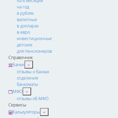
на 6 месяцев
на год
в рублях
валютные
в долларах
в евро
инвестиционные
детские
для пенсионеров
Справочник
Банки
отзывы о банках
отделения
банкоматы
МФО
отзывы об МФО
Сервисы
Калькуляторы