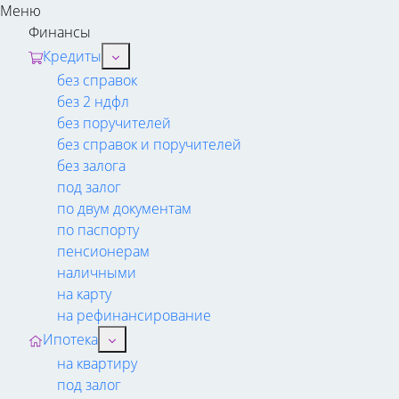
Меню
Финансы
Кредиты
без справок
без 2 ндфл
без поручителей
без справок и поручителей
без залога
под залог
по двум документам
по паспорту
пенсионерам
наличными
на карту
на рефинансирование
Ипотека
на квартиру
под залог