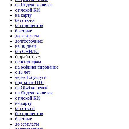
на Яндекс кошелек
с плохой КИ
на карту
без отказа
без процентов
быстрые
до зарплаты
долгосрочные
на 30 дней
без СНИЛС
безработным
пенсионерам
на рефинансирование
с 18 лет
через Госуслуги
под залог ПТС
на Qiwi кошелек
на Яндекс кошелек
с плохой КИ
на карту
без отказа
без процентов
быстрые
до зарплаты