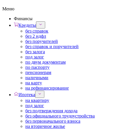
Меню
Финансы
Кредиты
без справок
без 2 ндфл
без поручителей
без справок и поручителей
без залога
под залог
по двум документам
по паспорту
пенсионерам
наличными
на карту
на рефинансирование
Ипотека
на квартиру
под залог
без подтверждения дохода
без официального трудоустройства
без первоначального взноса
на вторичное жилье