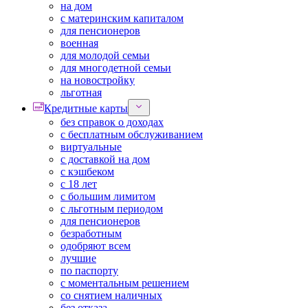
на дом
с материнским капиталом
для пенсионеров
военная
для молодой семьи
для многодетной семьи
на новостройку
льготная
Кредитные карты
без справок о доходах
с бесплатным обслуживанием
виртуальные
с доставкой на дом
с кэшбеком
с 18 лет
с большим лимитом
с льготным периодом
для пенсионеров
безработным
одобряют всем
лучшие
по паспорту
с моментальным решением
со снятием наличных
без отказа