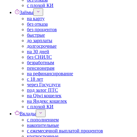
с плохой КИ
Займы
на карту
без отказа
без процентов
быстрые
до зарплаты
долгосрочные
на 30 дней
без СНИЛС
безработным
пенсионерам
на рефинансирование
с 18 лет
через Госуслуги
под залог ПТС
на Qiwi кошелек
на Яндекс кошелек
с плохой КИ
Вклады
с пополнением
накопительные
с ежемесячной выплатой процентов
краткосрочные