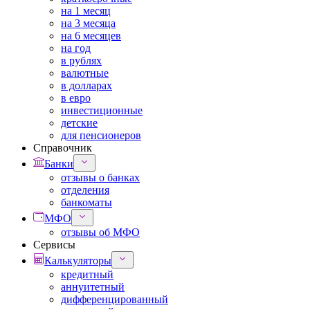
на 1 месяц
на 3 месяца
на 6 месяцев
на год
в рублях
валютные
в долларах
в евро
инвестиционные
детские
для пенсионеров
Справочник
Банки
отзывы о банках
отделения
банкоматы
МФО
отзывы об МФО
Сервисы
Калькуляторы
кредитный
аннуитетный
дифференцированный