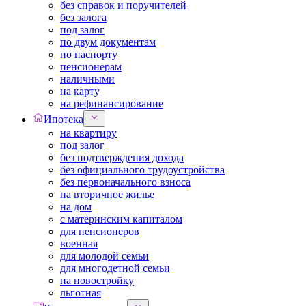
без справок и поручителей
без залога
под залог
по двум документам
по паспорту
пенсионерам
наличными
на карту
на рефинансирование
Ипотека
на квартиру
под залог
без подтверждения дохода
без официального трудоустройства
без первоначального взноса
на вторичное жилье
на дом
с материнским капиталом
для пенсионеров
военная
для молодой семьи
для многодетной семьи
на новостройку
льготная