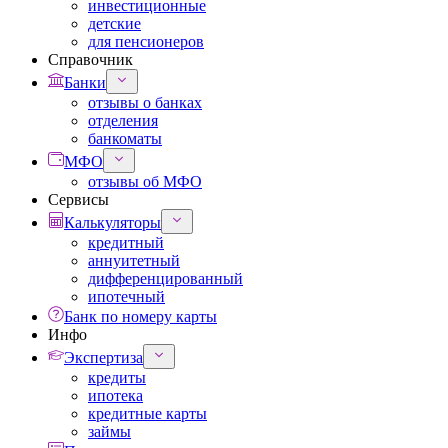
инвестиционные
детские
для пенсионеров
Справочник
Банки
отзывы о банках
отделения
банкоматы
МФО
отзывы об МФО
Сервисы
Калькуляторы
кредитный
аннуитетный
дифференцированный
ипотечный
Банк по номеру карты
Инфо
Экспертиза
кредиты
ипотека
кредитные карты
займы