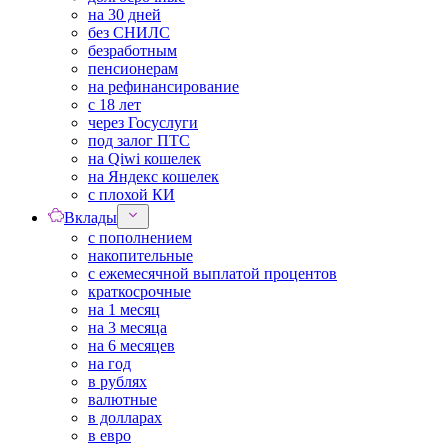
на 30 дней
без СНИЛС
безработным
пенсионерам
на рефинансирование
с 18 лет
через Госуслуги
под залог ПТС
на Qiwi кошелек
на Яндекс кошелек
с плохой КИ
Вклады
с пополнением
накопительные
с ежемесячной выплатой процентов
краткосрочные
на 1 месяц
на 3 месяца
на 6 месяцев
на год
в рублях
валютные
в долларах
в евро