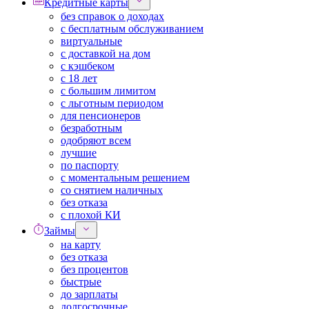
Кредитные карты
без справок о доходах
с бесплатным обслуживанием
виртуальные
с доставкой на дом
с кэшбеком
с 18 лет
с большим лимитом
с льготным периодом
для пенсионеров
безработным
одобряют всем
лучшие
по паспорту
с моментальным решением
со снятием наличных
без отказа
с плохой КИ
Займы
на карту
без отказа
без процентов
быстрые
до зарплаты
долгосрочные