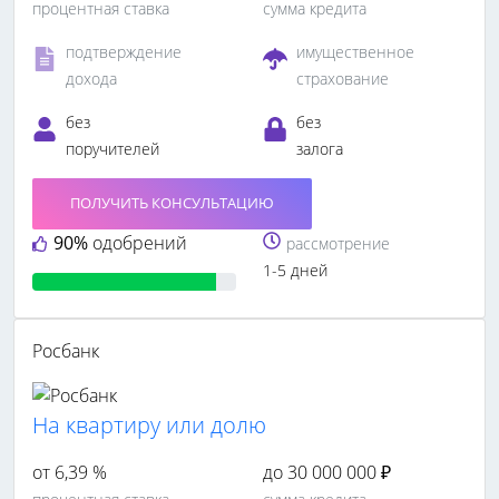
процентная ставка
сумма кредита
подтверждение
имущественное
дохода
страхование
без
без
поручителей
залога
ПОЛУЧИТЬ КОНСУЛЬТАЦИЮ
90%
одобрений
рассмотрение
1-5 дней
Росбанк
На квартиру или долю
от 6,39 %
до 30 000 000 ₽