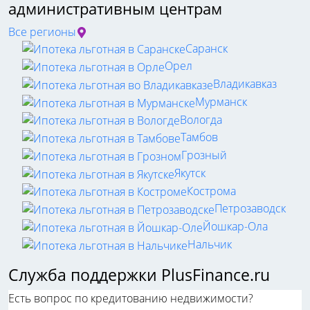
административным центрам
Все регионы
Саранск
Орел
Владикавказ
Мурманск
Вологда
Тамбов
Грозный
Якутск
Кострома
Петрозаводск
Йошкар-Ола
Нальчик
Служба поддержки PlusFinance.ru
Есть вопрос по кредитованию недвижимости?