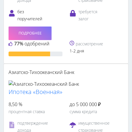
дохода
страхование
без
требуется
поручителей
залог
ПОДРОБНЕЕ
77%
одобрений
рассмотрение
1-2 дня
Азиатско-Тихоокеанский Банк
Ипотека «Военная»
8,50 %
до 5 000 000 ₽
процентная ставка
сумма кредита
подтверждение
имущественное
дохода
страхование