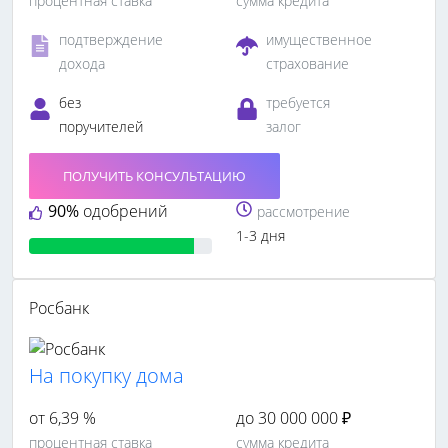
процентная ставка
сумма кредита
подтверждение
имущественное
дохода
страхование
без
требуется
поручителей
залог
ПОЛУЧИТЬ КОНСУЛЬТАЦИЮ
90%
одобрений
рассмотрение
1-3 дня
Росбанк
На покупку дома
от 6,39 %
до 30 000 000 ₽
процентная ставка
сумма кредита