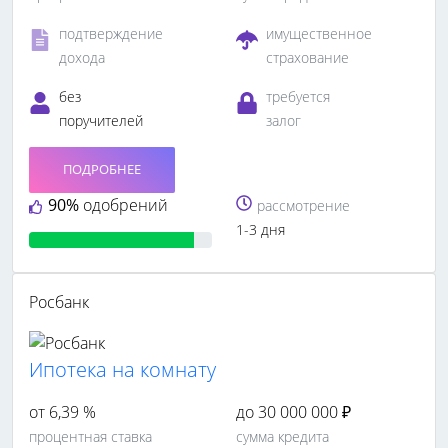
подтверждение
имущественное
дохода
страхование
без
требуется
поручителей
залог
ПОДРОБНЕЕ
90%
одобрений
рассмотрение
1-3 дня
Росбанк
Ипотека на комнату
от 6,39 %
до 30 000 000 ₽
процентная ставка
сумма кредита