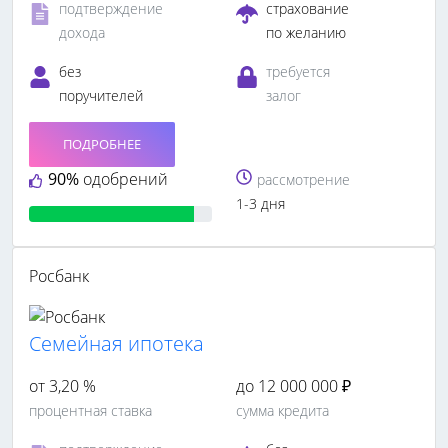
подтверждение
страхование
дохода
по желанию
без
требуется
поручителей
залог
ПОДРОБНЕЕ
90%
одобрений
рассмотрение
1-3 дня
Росбанк
Семейная ипотека
от 3,20 %
до 12 000 000 ₽
процентная ставка
сумма кредита