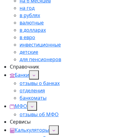
на 6 месяцев
на год
в рублях
валютные
в долларах
в евро
инвестиционные
детские
для пенсионеров
Справочник
Банки
отзывы о банках
отделения
банкоматы
МФО
отзывы об МФО
Сервисы
Калькуляторы