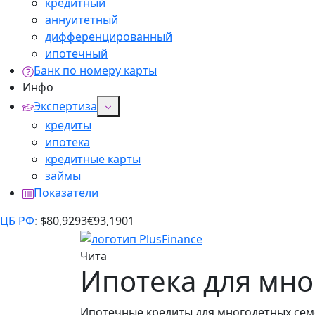
кредитный
аннуитетный
дифференцированный
ипотечный
Банк по номеру карты
Инфо
Экспертиза
кредиты
ипотека
кредитные карты
займы
Показатели
ЦБ РФ
:
$
80,9293
€
93,1901
Чита
Ипотека для мно
Ипотечные кредиты для многодетных семей