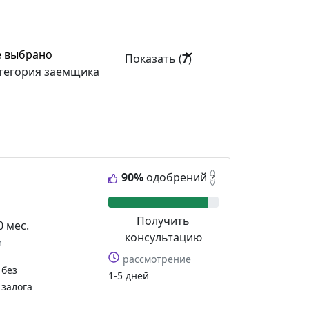
Показать (
7
)
тегория заемщика
90%
одобрений
?
Получить
0 мес.
консультацию
и
рассмотрение
без
1-5 дней
залога