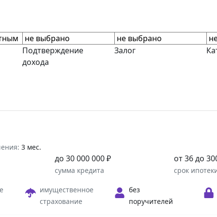
Подтверждение
Залог
Ка
дохода
шения:
3 мес.
до 30 000 000 ₽
от 36 до 30
а
сумма кредита
срок ипотек
е
имущественное
без
страхование
поручителей