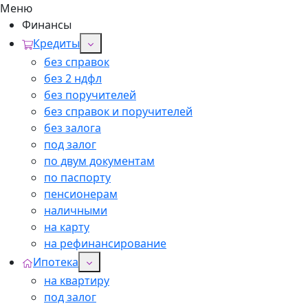
Меню
Финансы
Кредиты
без справок
без 2 ндфл
без поручителей
без справок и поручителей
без залога
под залог
по двум документам
по паспорту
пенсионерам
наличными
на карту
на рефинансирование
Ипотека
на квартиру
под залог