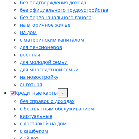
без подтверждения дохода
без официального трудоустройства
без первоначального взноса
на вторичное жилье
на дом
с материнским капиталом
для пенсионеров
военная
для молодой семьи
для многодетной семьи
на новостройку
льготная
Кредитные карты
без справок о доходах
с бесплатным обслуживанием
виртуальные
с доставкой на дом
с кэшбеком
с 18 лет