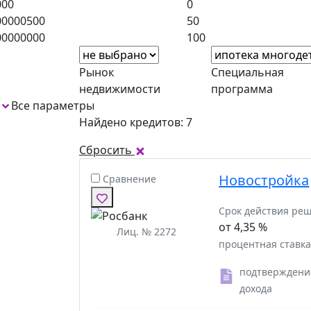
000
0
00000500
50
00000000
100
Рынок
Специальная
недвижимости
программа
Все параметры
1
Найдено кредитов: 7
Сбросить
Новостройка
Сравнение
Срок действия ре
от 4,35 %
Лиц. № 2272
процентная ставк
подтверждени
дохода