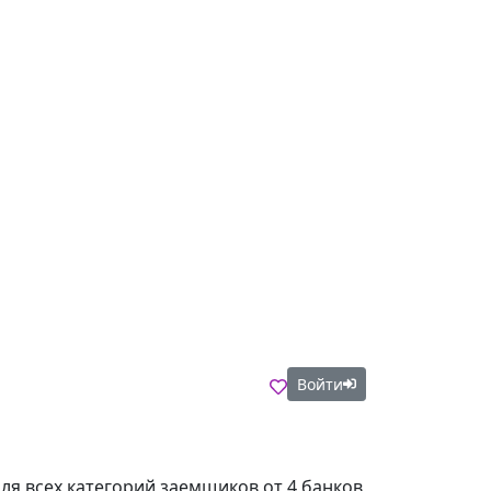
Войти
е
ля всех категорий заемщиков от 4 банков