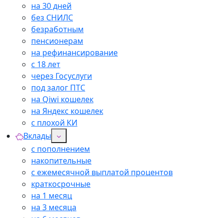
на 30 дней
без СНИЛС
безработным
пенсионерам
на рефинансирование
с 18 лет
через Госуслуги
под залог ПТС
на Qiwi кошелек
на Яндекс кошелек
с плохой КИ
Вклады
с пополнением
накопительные
с ежемесячной выплатой процентов
краткосрочные
на 1 месяц
на 3 месяца