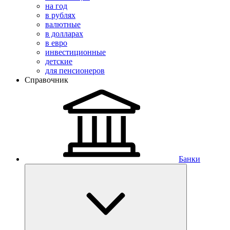
на год
в рублях
валютные
в долларах
в евро
инвестиционные
детские
для пенсионеров
Справочник
Банки