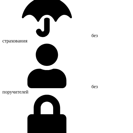
без
страхования
без
поручителей