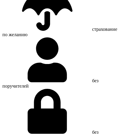
страхование
по желанию
без
поручителей
без