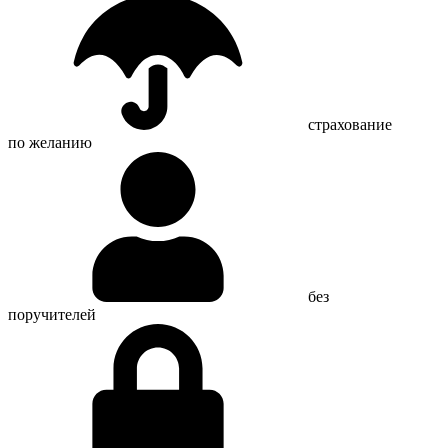
страхование
по желанию
без
поручителей