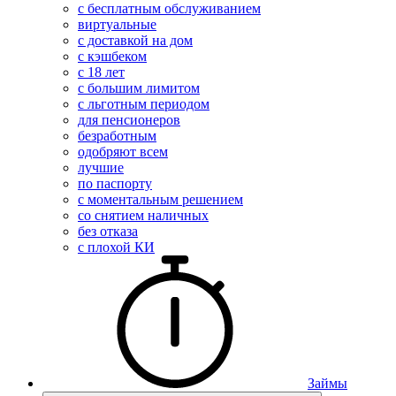
с бесплатным обслуживанием
виртуальные
с доставкой на дом
с кэшбеком
с 18 лет
с большим лимитом
с льготным периодом
для пенсионеров
безработным
одобряют всем
лучшие
по паспорту
с моментальным решением
со снятием наличных
без отказа
с плохой КИ
Займы