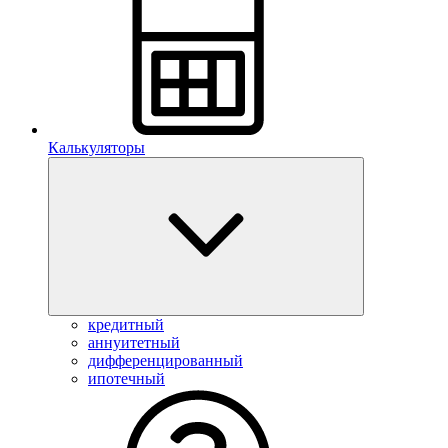
Калькуляторы
кредитный
аннуитетный
дифференцированный
ипотечный