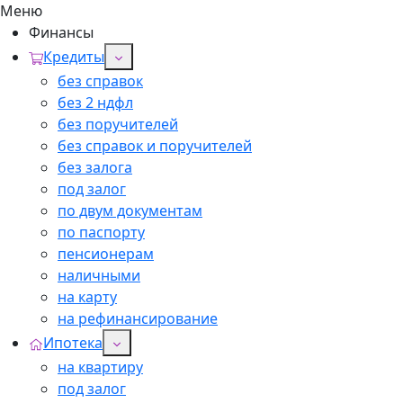
Меню
Финансы
Кредиты
без справок
без 2 ндфл
без поручителей
без справок и поручителей
без залога
под залог
по двум документам
по паспорту
пенсионерам
наличными
на карту
на рефинансирование
Ипотека
на квартиру
под залог