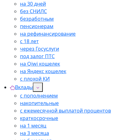
на 30 дней
без СНИЛС
безработным
пенсионерам
на рефинансирование
с 18 лет
через Госуслуги
под залог ПТС
на Qiwi кошелек
на Яндекс кошелек
с плохой КИ
Вклады
с пополнением
накопительные
с ежемесячной выплатой процентов
краткосрочные
на 1 месяц
на 3 месяца