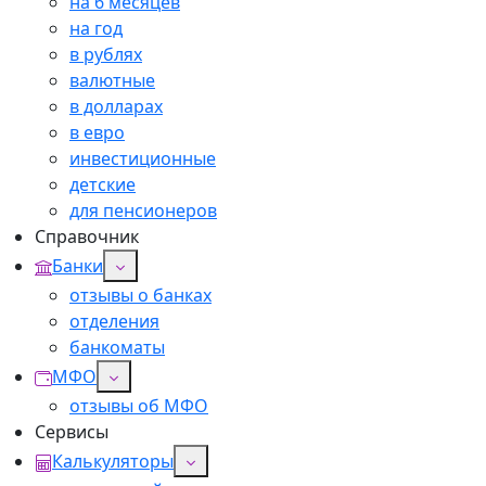
на 6 месяцев
на год
в рублях
валютные
в долларах
в евро
инвестиционные
детские
для пенсионеров
Справочник
Банки
отзывы о банках
отделения
банкоматы
МФО
отзывы об МФО
Сервисы
Калькуляторы