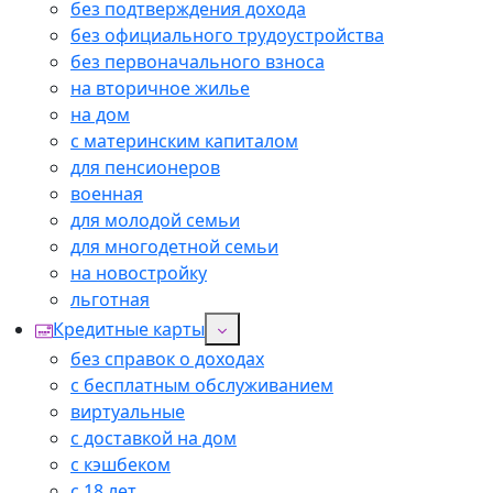
без подтверждения дохода
без официального трудоустройства
без первоначального взноса
на вторичное жилье
на дом
с материнским капиталом
для пенсионеров
военная
для молодой семьи
для многодетной семьи
на новостройку
льготная
Кредитные карты
без справок о доходах
с бесплатным обслуживанием
виртуальные
с доставкой на дом
с кэшбеком
с 18 лет