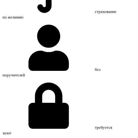
страхование
по желанию
без
поручителей
требуется
залог