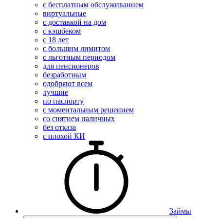
с бесплатным обслуживанием
виртуальные
с доставкой на дом
с кэшбеком
с 18 лет
с большим лимитом
с льготным периодом
для пенсионеров
безработным
одобряют всем
лучшие
по паспорту
с моментальным решением
со снятием наличных
без отказа
с плохой КИ
Займы