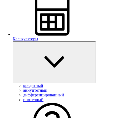
Калькуляторы
кредитный
аннуитетный
дифференцированный
ипотечный