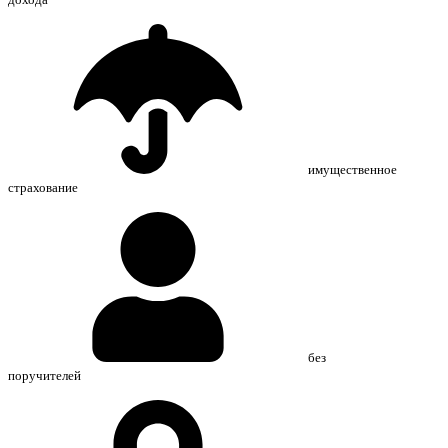
имущественное
страхование
без
поручителей