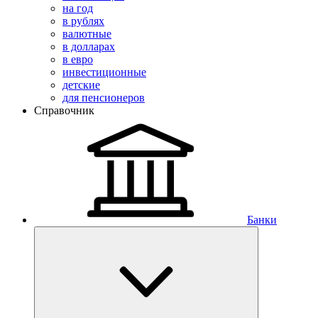
на год
в рублях
валютные
в долларах
в евро
инвестиционные
детские
для пенсионеров
Справочник
Банки