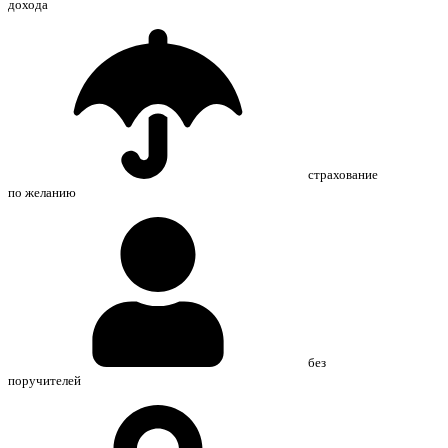
дохода
страхование
по желанию
без
поручителей