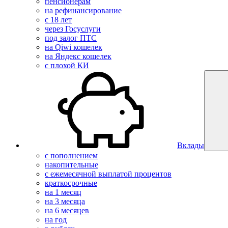
пенсионерам
на рефинансирование
с 18 лет
через Госуслуги
под залог ПТС
на Qiwi кошелек
на Яндекс кошелек
с плохой КИ
Вклады
с пополнением
накопительные
с ежемесячной выплатой процентов
краткосрочные
на 1 месяц
на 3 месяца
на 6 месяцев
на год