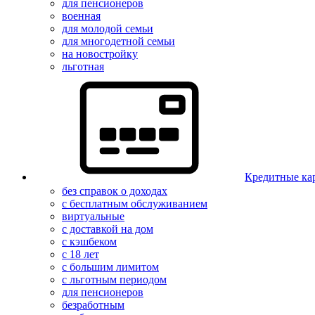
для пенсионеров
военная
для молодой семьи
для многодетной семьи
на новостройку
льготная
Кредитные ка
без справок о доходах
с бесплатным обслуживанием
виртуальные
с доставкой на дом
с кэшбеком
с 18 лет
с большим лимитом
с льготным периодом
для пенсионеров
безработным