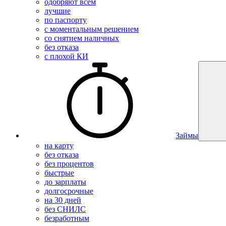
одобряют всем
лучшие
по паспорту
с моментальным решением
со снятием наличных
без отказа
с плохой КИ
Займы
на карту
без отказа
без процентов
быстрые
до зарплаты
долгосрочные
на 30 дней
без СНИЛС
безработным