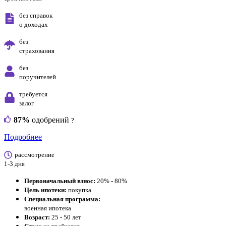
без справок
о доходах
без
страхования
без
поручителей
требуется
залог
87%
одобрений
?
Подробнее
рассмотрение
1-3 дня
Первоначальный взнос:
20% - 80%
Цель ипотеки:
покупка
Специальная программа:
военная ипотека
Возраст:
25 - 50 лет