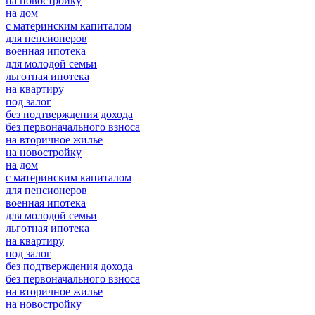
на новостройку
на дом
с материнским капиталом
для пенсионеров
военная ипотека
для молодой семьи
льготная ипотека
на квартиру
под залог
без подтверждения дохода
без первоначального взноса
на вторичное жилье
на новостройку
на дом
с материнским капиталом
для пенсионеров
военная ипотека
для молодой семьи
льготная ипотека
на квартиру
под залог
без подтверждения дохода
без первоначального взноса
на вторичное жилье
на новостройку