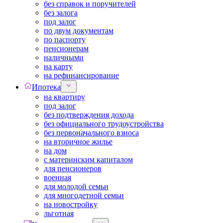
без справок и поручителей
без залога
под залог
по двум документам
по паспорту
пенсионерам
наличными
на карту
на рефинансирование
Ипотека
на квартиру
под залог
без подтверждения дохода
без официального трудоустройства
без первоначального взноса
на вторичное жилье
на дом
с материнским капиталом
для пенсионеров
военная
для молодой семьи
для многодетной семьи
на новостройку
льготная