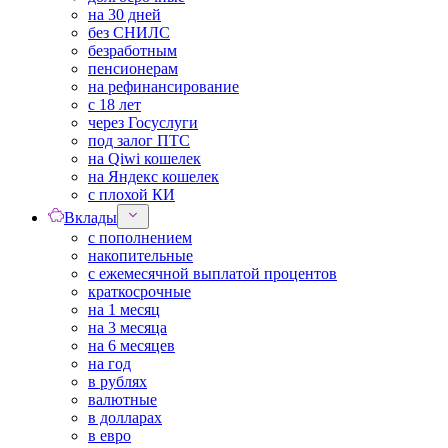
на 30 дней
без СНИЛС
безработным
пенсионерам
на рефинансирование
с 18 лет
через Госуслуги
под залог ПТС
на Qiwi кошелек
на Яндекс кошелек
с плохой КИ
Вклады
с пополнением
накопительные
с ежемесячной выплатой процентов
краткосрочные
на 1 месяц
на 3 месяца
на 6 месяцев
на год
в рублях
валютные
в долларах
в евро