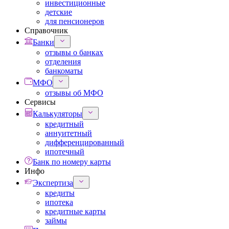
инвестиционные
детские
для пенсионеров
Справочник
Банки
отзывы о банках
отделения
банкоматы
МФО
отзывы об МФО
Сервисы
Калькуляторы
кредитный
аннуитетный
дифференцированный
ипотечный
Банк по номеру карты
Инфо
Экспертиза
кредиты
ипотека
кредитные карты
займы