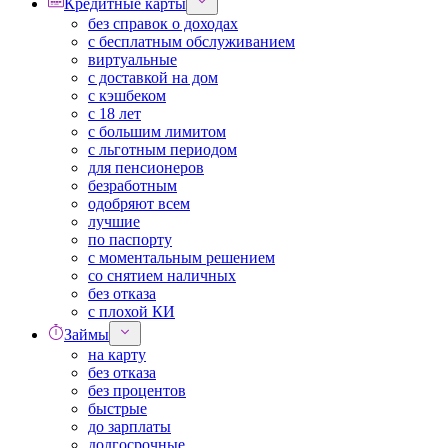
Кредитные карты
без справок о доходах
с бесплатным обслуживанием
виртуальные
с доставкой на дом
с кэшбеком
с 18 лет
с большим лимитом
с льготным периодом
для пенсионеров
безработным
одобряют всем
лучшие
по паспорту
с моментальным решением
со снятием наличных
без отказа
с плохой КИ
Займы
на карту
без отказа
без процентов
быстрые
до зарплаты
долгосрочные