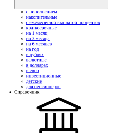
с пополнением
накопительные
с ежемесячной выплатой процентов
краткосрочные
на 1 месяц
на 3 месяца
на 6 месяцев
на год
в рублях
валютные
в долларах
в евро
инвестиционные
детские
для пенсионеров
Справочник