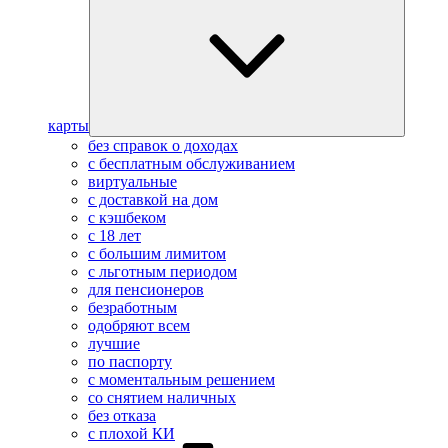
карты
без справок о доходах
с бесплатным обслуживанием
виртуальные
с доставкой на дом
с кэшбеком
с 18 лет
с большим лимитом
с льготным периодом
для пенсионеров
безработным
одобряют всем
лучшие
по паспорту
с моментальным решением
со снятием наличных
без отказа
с плохой КИ