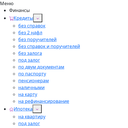
Меню
Финансы
Кредиты
без справок
без 2 ндфл
без поручителей
без справок и поручителей
без залога
под залог
по двум документам
по паспорту
пенсионерам
наличными
на карту
на рефинансирование
Ипотека
на квартиру
под залог