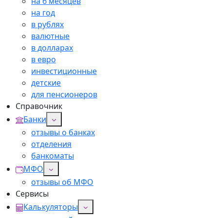
на 6 месяцев
на год
в рублях
валютные
в долларах
в евро
инвестиционные
детские
для пенсионеров
Справочник
Банки
отзывы о банках
отделения
банкоматы
МФО
отзывы об МФО
Сервисы
Калькуляторы