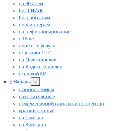
на 30 дней
без СНИЛС
безработным
пенсионерам
на рефинансирование
с 18 лет
через Госуслуги
под залог ПТС
на Qiwi кошелек
на Яндекс кошелек
с плохой КИ
Вклады
с пополнением
накопительные
с ежемесячной выплатой процентов
краткосрочные
на 1 месяц
на 3 месяца