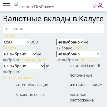
Валютные вклады в Калуге
Сумма
USD
не
Валюта
выбрано
Срок
не
выбрано
Начисление %
не выбрано
Тип вклада
капитализация %
не
выбрано
пополнение
Спец. программа
автопролонгация
частичное снятие
открытие online
льготное
расторжение