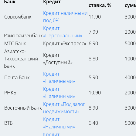
Банк
Кредит
ставка, %
сумм
Кредит наличными
Совкомбанк
11.90
3000
под 0%
Кредит
7.99
2000
Райффайзенбанк
«Персональный»
МТС Банк
Кредит «Экспресс»
6.90
5000
Азиатско-
Кредит
Тихоокеанский
8.80
1000
«Доступный»
Банк
Кредит
Почта Банк
5.90
4000
«Наличными»
Кредит
РНКБ
10.90
2000
«Наличными»
Кредит «Под залог
Восточный Банк
8.90
3000
недвижимости»
Кредит
ВТБ
6.40
5000
«Наличными»
Кредит