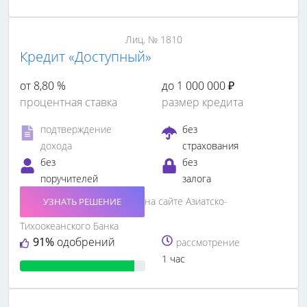
Лиц. № 1810
Кредит «Доступный»
от 8,80 %
до 1 000 000 ₽
процентная ставка
размер кредита
подтверждение
без
дохода
страхования
без
без
поручителей
залога
на сайте Азиатско-
УЗНАТЬ РЕШЕНИЕ
Тихоокеанского Банка
91%
одобрений
рассмотрение
1 час