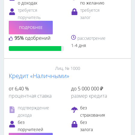
о доходах
по желанию
требуется
требуется
поручитель
залог
ПОДРОБНЕЕ
95%
одобрений
рассмотрение
1-4 дня
Лиц. № 1000
Кредит «Наличными»
от 6,40 %
до 5 000 000 ₽
процентная ставка
размер кредита
подтверждение
без
дохода
страхования
без
без
поручителей
залога