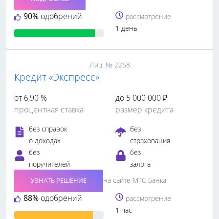
90%
одобрений
рассмотрение
1 день
Лиц. № 2268
Кредит «Экспресс»
от 6,90 %
до 5 000 000 ₽
процентная ставка
размер кредита
без справок
без
о доходах
страхования
без
без
поручителей
залога
на сайте МТС Банка
УЗНАТЬ РЕШЕНИЕ
88%
одобрений
рассмотрение
1 час