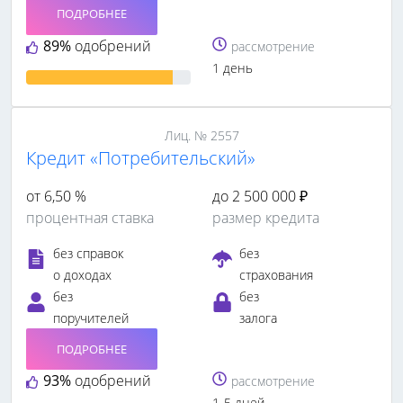
ПОДРОБНЕЕ
89%
одобрений
рассмотрение
1 день
Лиц. № 2557
Кредит «Потребительский»
от 6,50 %
до 2 500 000 ₽
процентная ставка
размер кредита
без справок
без
о доходах
страхования
без
без
поручителей
залога
ПОДРОБНЕЕ
93%
одобрений
рассмотрение
1-5 дней