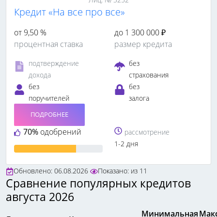
Кредит «На все про все»
от 9,50 %
до 1 300 000 ₽
процентная ставка
размер кредита
подтверждение
без
дохода
страхования
без
без
поручителей
залога
ПОДРОБНЕЕ
70%
одобрений
рассмотрение
1-2 дня
Обновлено: 06.08.2026
Показано:
из
11
Сравнение популярных кредитов
августа 2026
Минимальная
Мак