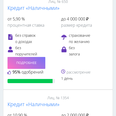
Лиц. № 650
Кредит «Наличными»
от 5,90 %
до 4 000 000 ₽
процентная ставка
размер кредита
без справок
страхование
о доходах
по желанию
без
без
поручителей
залога
ПОДРОБНЕЕ
95%
одобрений
рассмотрение
1 день
Лиц. № 1354
Кредит «Наличными»
от 10,90 %
до 2 000 000 ₽