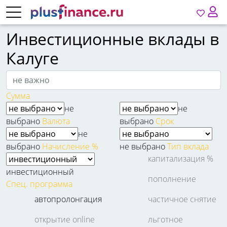
Инвестиционные вклады в
Калуге
Сумма
не
не
выбрано
Валюта
выбрано
Срок
не
выбрано
Начисление %
не выбрано
Тип вклада
капитализация %
инвестиционный
пополнение
Спец. программа
автопролонгация
частичное снятие
открытие online
льготное