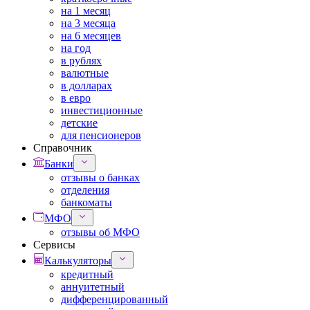
на 1 месяц
на 3 месяца
на 6 месяцев
на год
в рублях
валютные
в долларах
в евро
инвестиционные
детские
для пенсионеров
Справочник
Банки
отзывы о банках
отделения
банкоматы
МФО
отзывы об МФО
Сервисы
Калькуляторы
кредитный
аннуитетный
дифференцированный