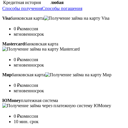
Кредитная история
любая
Способы получения
Способы погашения
Visa
банковская карта
0 ₽
комиссия
мгновенно
срок
Mastercard
банковская карта
0 ₽
комиссия
мгновенно
срок
Мир
банковская карта
0 ₽
комиссия
мгновенно
срок
ЮMoney
платежная система
0 ₽
комиссия
10 мин.
срок