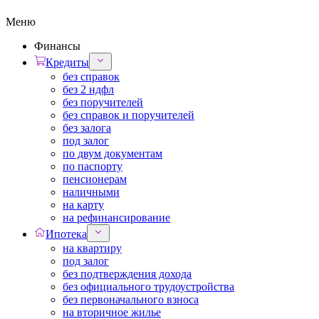
Меню
Финансы
Кредиты
без справок
без 2 ндфл
без поручителей
без справок и поручителей
без залога
под залог
по двум документам
по паспорту
пенсионерам
наличными
на карту
на рефинансирование
Ипотека
на квартиру
под залог
без подтверждения дохода
без официального трудоустройства
без первоначального взноса
на вторичное жилье