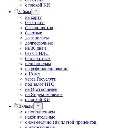
с плохой КИ
Займы
на карту
без отказа
без процентов
быстрые
до зарплаты
долгосрочные
на 30 дней
без СНИЛС
безработным
пенсионерам
на рефинансирование
с 18 лет
через Госуслуги
под залог ПТС
на Qiwi кошелек
на Яндекс кошелек
с плохой КИ
Вклады
с пополнением
накопительные
с ежемесячной выплатой процентов
краткосрочные