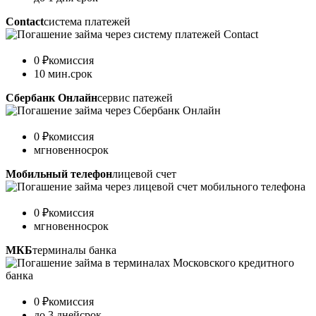
Contact
система платежей
0 ₽
комиссия
10 мин.
срок
Сбербанк Онлайн
сервис патежей
0 ₽
комиссия
мгновенно
срок
Мобильный телефон
лицевой счет
0 ₽
комиссия
мгновенно
срок
МКБ
терминалы банка
0 ₽
комиссия
до 3 дней
срок