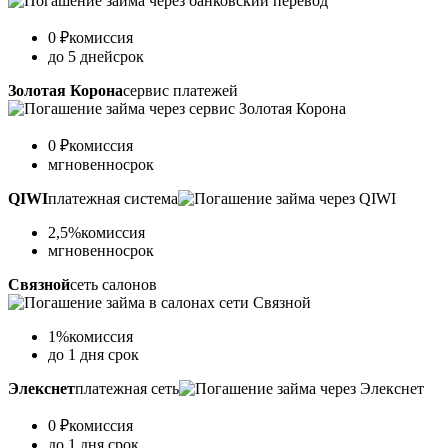
0 ₽
комиссия
до 5 дней
срок
Золотая Корона
сервис платежей
0 ₽
комиссия
мгновенно
срок
QIWI
платежная система
2,5%
комиссия
мгновенно
срок
Связной
сеть салонов
1%
комиссия
до 1 дня
срок
Элекснет
платежная сеть
0 ₽
комиссия
до 1 дня
срок