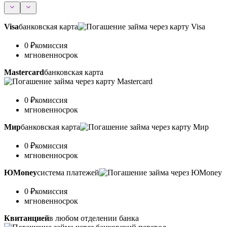
Visa
банковская карта
0 ₽
комиссия
мгновенно
срок
Mastercard
банковская карта
0 ₽
комиссия
мгновенно
срок
Мир
банковская карта
0 ₽
комиссия
мгновенно
срок
ЮMoney
система платежей
0 ₽
комиссия
мгновенно
срок
Квитанцией
в любом отделении банка