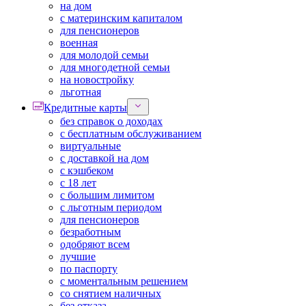
на дом
с материнским капиталом
для пенсионеров
военная
для молодой семьи
для многодетной семьи
на новостройку
льготная
Кредитные карты
без справок о доходах
с бесплатным обслуживанием
виртуальные
с доставкой на дом
с кэшбеком
с 18 лет
с большим лимитом
с льготным периодом
для пенсионеров
безработным
одобряют всем
лучшие
по паспорту
с моментальным решением
со снятием наличных
без отказа