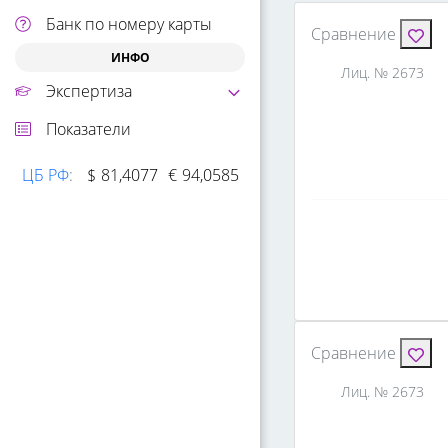
Банк по номеру карты
Сравнение
ИНФО
Лиц. № 2673
Экспертиза
Показатели
ЦБ РФ
:
$
81,4077
€
94,0585
Сравнение
Лиц. № 2673