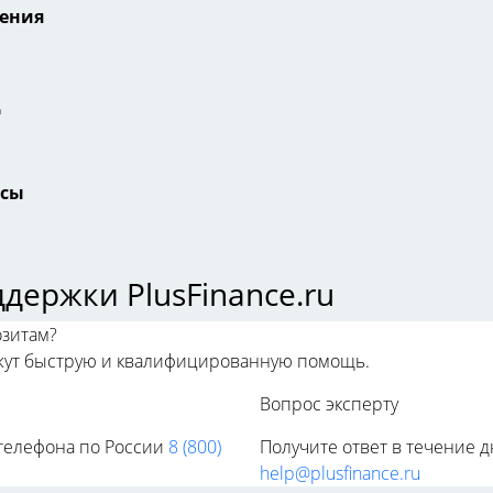
ления
д
ксы
держки PlusFinance.ru
озитам?
жут быструю и квалифицированную помощь.
Вопрос эксперту
телефона по России
8 (800)
Получите ответ в течение д
help@plusfinance.ru