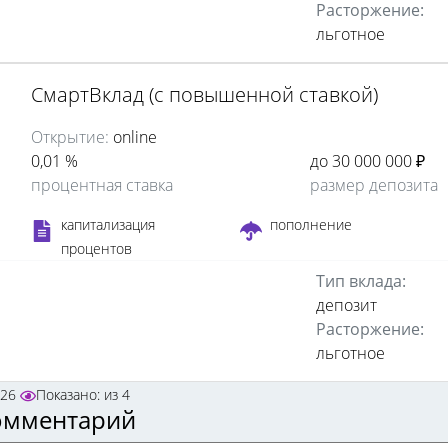
Расторжение:
льготное
СмартВклад (с повышенной ставкой)
Открытие:
online
0,01 %
до 30 000 000 ₽
процентная ставка
размер депозита
капитализация
пополнение
процентов
Тип вклада:
депозит
Расторжение:
льготное
026
Показано:
из
4
омментарий