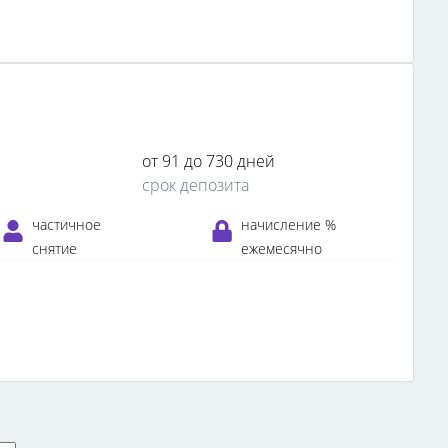
от 91 до 730 дней
срок депозита
частичное
начисление %
снятие
ежемесячно