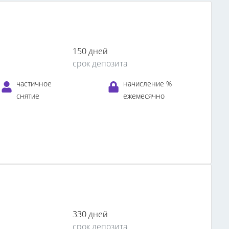
150 дней
срок депозита
частичное
начисление %
снятие
ежемесячно
330 дней
срок депозита