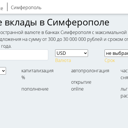
Симферополь
 вклады в Симферополе
остранной валюте в банках Симферополя с максимальной п
ложения на сумму от 300 до 30 000 000 рублей и сроком о
 года.
Валюта
Срок
капитализация
автопролонгация
ча
%
сня
открытие
пополнение
online
льг
ра