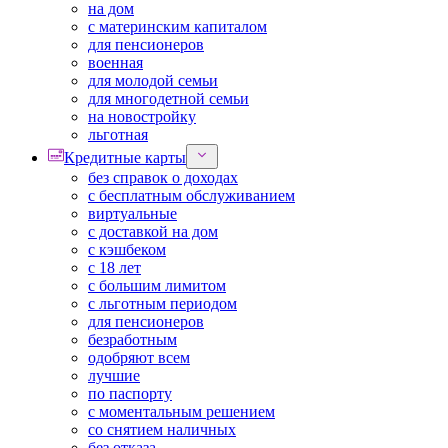
на дом
с материнским капиталом
для пенсионеров
военная
для молодой семьи
для многодетной семьи
на новостройку
льготная
Кредитные карты
без справок о доходах
с бесплатным обслуживанием
виртуальные
с доставкой на дом
с кэшбеком
с 18 лет
с большим лимитом
с льготным периодом
для пенсионеров
безработным
одобряют всем
лучшие
по паспорту
с моментальным решением
со снятием наличных
без отказа