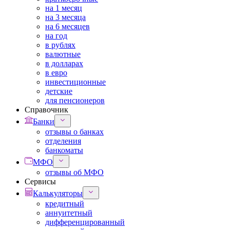
на 1 месяц
на 3 месяца
на 6 месяцев
на год
в рублях
валютные
в долларах
в евро
инвестиционные
детские
для пенсионеров
Справочник
Банки
отзывы о банках
отделения
банкоматы
МФО
отзывы об МФО
Сервисы
Калькуляторы
кредитный
аннуитетный
дифференцированный