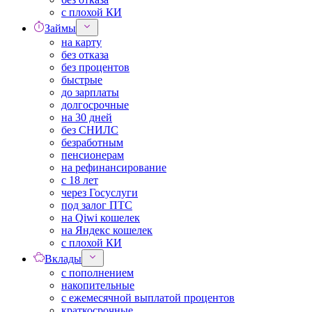
с плохой КИ
Займы
на карту
без отказа
без процентов
быстрые
до зарплаты
долгосрочные
на 30 дней
без СНИЛС
безработным
пенсионерам
на рефинансирование
с 18 лет
через Госуслуги
под залог ПТС
на Qiwi кошелек
на Яндекс кошелек
с плохой КИ
Вклады
с пополнением
накопительные
с ежемесячной выплатой процентов
краткосрочные