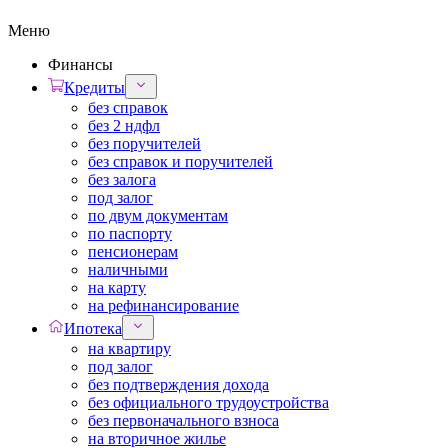
Меню
Финансы
Кредиты
без справок
без 2 ндфл
без поручителей
без справок и поручителей
без залога
под залог
по двум документам
по паспорту
пенсионерам
наличными
на карту
на рефинансирование
Ипотека
на квартиру
под залог
без подтверждения дохода
без официального трудоустройства
без первоначального взноса
на вторичное жилье