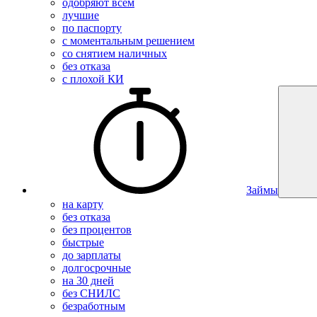
одобряют всем
лучшие
по паспорту
с моментальным решением
со снятием наличных
без отказа
с плохой КИ
Займы
на карту
без отказа
без процентов
быстрые
до зарплаты
долгосрочные
на 30 дней
без СНИЛС
безработным