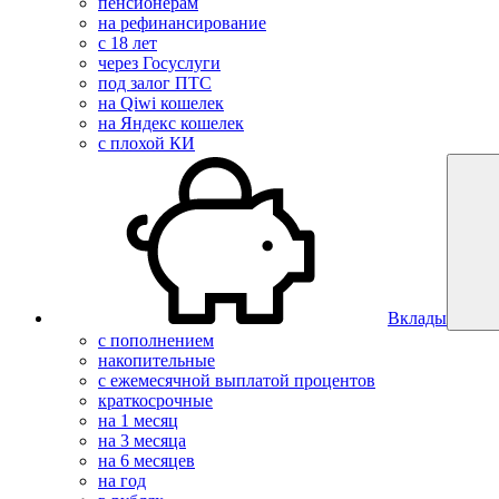
пенсионерам
на рефинансирование
с 18 лет
через Госуслуги
под залог ПТС
на Qiwi кошелек
на Яндекс кошелек
с плохой КИ
Вклады
с пополнением
накопительные
с ежемесячной выплатой процентов
краткосрочные
на 1 месяц
на 3 месяца
на 6 месяцев
на год