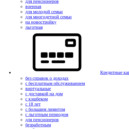
для пенсионеров
военная
для молодой семьи
для многодетной семьи
на новостройку
льготная
Кредитные ка
без справок о доходах
с бесплатным обслуживанием
виртуальные
с доставкой на дом
с кэшбеком
с 18 лет
с большим лимитом
с льготным периодом
для пенсионеров
безработным