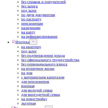
без справок и поручителей
без залога
под залог
по двум документам
по паспорту
пенсионерам
наличными
на карту
на рефинансирование
Ипотека
на квартиру
под залог
без подтверждения дохода
без официального трудоустройства
без первоначального взноса
на вторичное жилье
на дом
с материнским капиталом
для пенсионеров
военная
для молодой семьи
для многодетной семьи
на новостройку
льготная