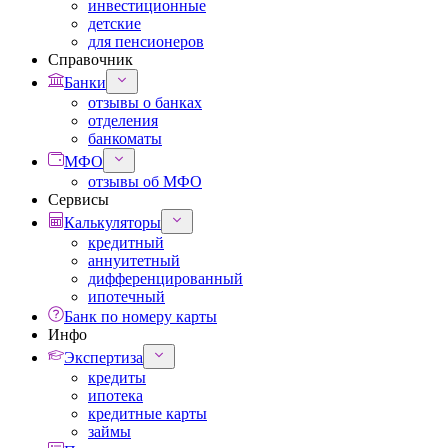
инвестиционные
детские
для пенсионеров
Справочник
Банки
отзывы о банках
отделения
банкоматы
МФО
отзывы об МФО
Сервисы
Калькуляторы
кредитный
аннуитетный
дифференцированный
ипотечный
Банк по номеру карты
Инфо
Экспертиза
кредиты
ипотека
кредитные карты
займы