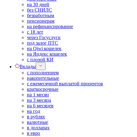
на 30 дней
без СНИЛС
безработным
пенсионерам
на рефинансирование
с 18 лет
через Госуслуги
под залог ПТС
на Qiwi кошелек
на Яндекс кошелек
с плохой КИ
Вклады
с пополнением
накопительные
с ежемесячной выплатой процентов
краткосрочные
на 1 месяц
на 3 месяца
на 6 месяцев
на год
в рублях
валютные
в долларах
в евро