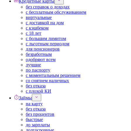
Кредитные карты
без справок о доходах
с бесплатным обслуживанием
виртуальные
с доставкой на дом
с кэшбеком
с 18 лет
с большим лимитом
с льготным периодом
для пенсионеров
безработным
одобряют всем
лучшие
по паспорту
с моментальным решением
со снятием наличных
без отказа
с плохой КИ
Займы
на карту
без отказа
без процентов
быстрые
до зарплаты
долгосрочные