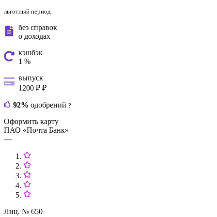
льготный период
без справок
о доходах
кэшбэк
1 %
выпуск
1200 ₽ ₽
92%
одобрений
?
Оформить карту
ПАО «Почта Банк»
—
Лиц. № 650