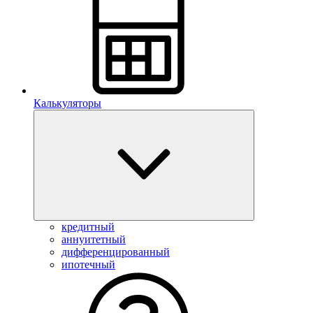
Калькуляторы
кредитный
аннуитетный
дифференцированный
ипотечный