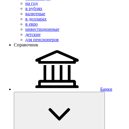
на год
в рублях
валютные
в долларах
в евро
инвестиционные
детские
для пенсионеров
Справочник
Банки