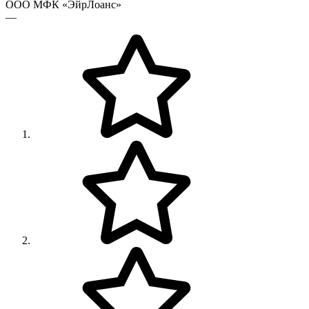
ООО МФК «ЭйрЛоанс»
—