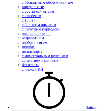
с бесплатным обслуживанием
виртуальные
с доставкой на дом
с кэшбеком
с 18 лет
с большим лимитом
с льготным периодом
для пенсионеров
безработным
одобряют всем
лучшие
по паспорту
с моментальным решением
со снятием наличных
без отказа
с плохой КИ
Займы