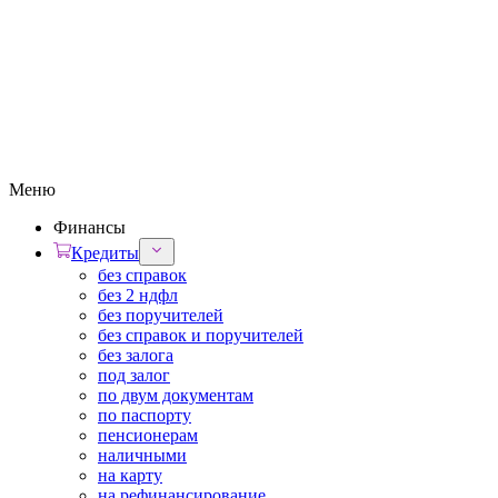
Меню
Финансы
Кредиты
без справок
без 2 ндфл
без поручителей
без справок и поручителей
без залога
под залог
по двум документам
по паспорту
пенсионерам
наличными
на карту
на рефинансирование