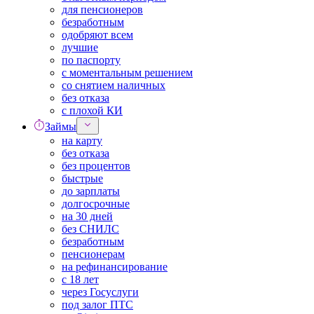
для пенсионеров
безработным
одобряют всем
лучшие
по паспорту
с моментальным решением
со снятием наличных
без отказа
с плохой КИ
Займы
на карту
без отказа
без процентов
быстрые
до зарплаты
долгосрочные
на 30 дней
без СНИЛС
безработным
пенсионерам
на рефинансирование
с 18 лет
через Госуслуги
под залог ПТС