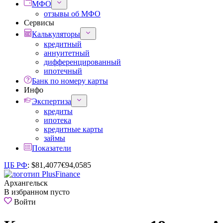
МФО
отзывы об МФО
Сервисы
Калькуляторы
кредитный
аннуитетный
дифференцированный
ипотечный
Банк по номеру карты
Инфо
Экспертиза
кредиты
ипотека
кредитные карты
займы
Показатели
ЦБ РФ
:
$
81,4077
€
94,0585
Архангельск
В избранном пусто
Войти