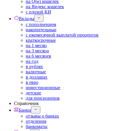
на Qiwi кошелек
на Яндекс кошелек
с плохой КИ
Вклады
с пополнением
накопительные
с ежемесячной выплатой процентов
краткосрочные
на 1 месяц
на 3 месяца
на 6 месяцев
на год
в рублях
валютные
в долларах
в евро
инвестиционные
детские
для пенсионеров
Справочник
Банки
отзывы о банках
отделения
банкоматы