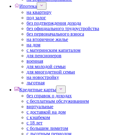
Ипотека
на квартиру
под залог
без подтверждения дохода
без официального трудоустройства
без первоначального взноса
на вторичное жилье
на дом
с материнским капиталом
для пенсионеров
военная
для молодой семьи
для многодетной семьи
на новостройку
льготная
Кредитные карты
без справок о доходах
с бесплатным обслуживанием
виртуальные
с доставкой на дом
с кэшбеком
с 18 лет
с большим лимитом
с льготным периодом