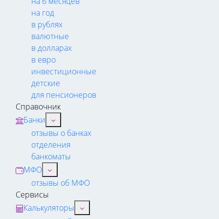
на 6 месяцев
на год
в рублях
валютные
в долларах
в евро
инвестиционные
детские
для пенсионеров
Справочник
Банки
отзывы о банках
отделения
банкоматы
МФО
отзывы об МФО
Сервисы
Калькуляторы