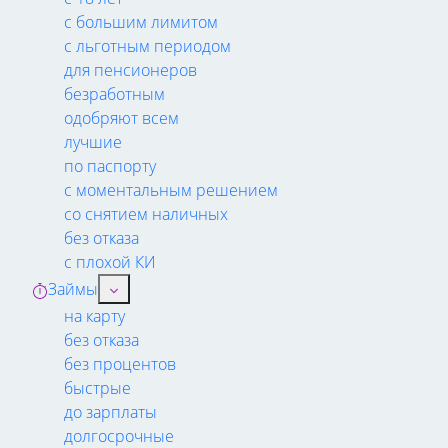
с большим лимитом
с льготным периодом
для пенсионеров
безработным
одобряют всем
лучшие
по паспорту
с моментальным решением
со снятием наличных
без отказа
с плохой КИ
Займы
на карту
без отказа
без процентов
быстрые
до зарплаты
долгосрочные