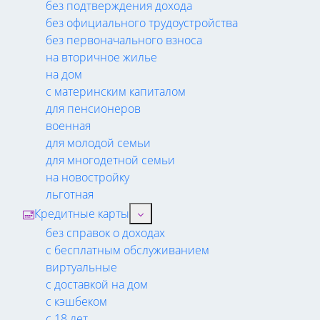
без подтверждения дохода
без официального трудоустройства
без первоначального взноса
на вторичное жилье
на дом
с материнским капиталом
для пенсионеров
военная
для молодой семьи
для многодетной семьи
на новостройку
льготная
Кредитные карты
без справок о доходах
с бесплатным обслуживанием
виртуальные
с доставкой на дом
с кэшбеком
с 18 лет