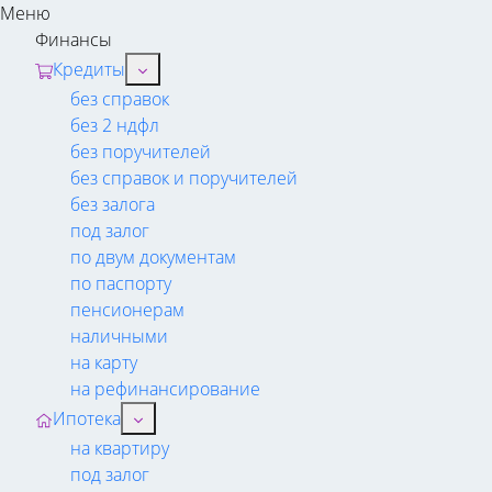
Меню
Финансы
Кредиты
без справок
без 2 ндфл
без поручителей
без справок и поручителей
без залога
под залог
по двум документам
по паспорту
пенсионерам
наличными
на карту
на рефинансирование
Ипотека
на квартиру
под залог