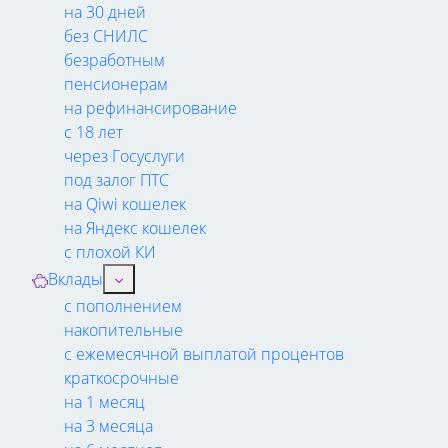
на 30 дней
без СНИЛС
безработным
пенсионерам
на рефинансирование
с 18 лет
через Госуслуги
под залог ПТС
на Qiwi кошелек
на Яндекс кошелек
с плохой КИ
Вклады
с пополнением
накопительные
с ежемесячной выплатой процентов
краткосрочные
на 1 месяц
на 3 месяца