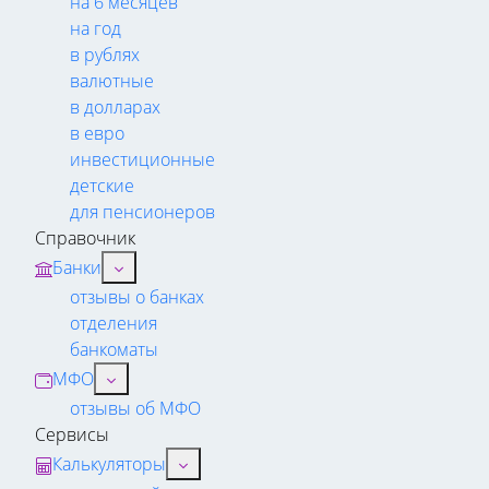
на 6 месяцев
на год
в рублях
валютные
в долларах
в евро
инвестиционные
детские
для пенсионеров
Справочник
Банки
отзывы о банках
отделения
банкоматы
МФО
отзывы об МФО
Сервисы
Калькуляторы