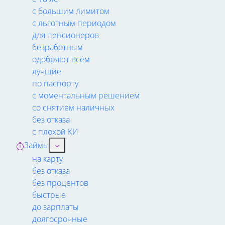
с большим лимитом
с льготным периодом
для пенсионеров
безработным
одобряют всем
лучшие
по паспорту
с моментальным решением
со снятием наличных
без отказа
с плохой КИ
Займы
на карту
без отказа
без процентов
быстрые
до зарплаты
долгосрочные