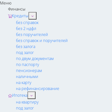
Меню
Финансы
Кредиты
без справок
без 2 ндфл
без поручителей
без справок и поручителей
без залога
под залог
по двум документам
по паспорту
пенсионерам
наличными
на карту
на рефинансирование
Ипотека
на квартиру
под залог