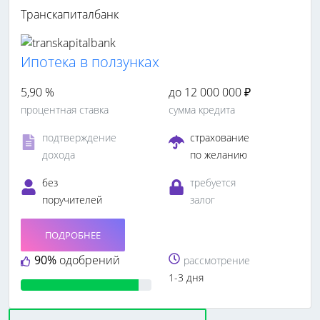
Транскапиталбанк
Ипотека в ползунках
5,90 %
до 12 000 000 ₽
процентная ставка
сумма кредита
подтверждение
страхование
дохода
по желанию
без
требуется
поручителей
залог
ПОДРОБНЕЕ
90%
одобрений
рассмотрение
1-3 дня