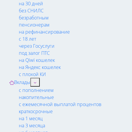
на 30 дней
без СНИЛС
безработным
пенсионерам
на рефинансирование
с 18 лет
через Госуслуги
под залог ПТС
на Qiwi кошелек
на Яндекс кошелек
с плохой КИ
Вклады
с пополнением
накопительные
с ежемесячной выплатой процентов
краткосрочные
на 1 месяц
на 3 месяца