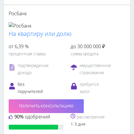
Росбанк
На квартиру или долю
от 6,39 %
до 30 000 000 ₽
процентная ставка
сумма кредита
подтверждение
имущественное
дохода
страхование
без
требуется
поручителей
залог
ПОЛУЧИТЬ КОНСУЛЬТАЦИЮ
90%
одобрений
рассмотрение
1-3 дня