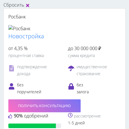
Сбросить
Росбанк
Новостройка
от 4,35 %
до 30 000 000 ₽
процентная ставка
сумма кредита
подтверждение
имущественное
дохода
страхование
без
без
поручителей
залога
ПОЛУЧИТЬ КОНСУЛЬТАЦИЮ
90%
одобрений
рассмотрение
1-5 дней