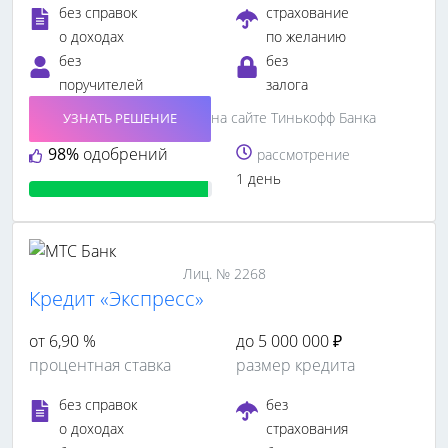
без справок
страхование
о доходах
по желанию
без
без
поручителей
залога
на сайте Тинькофф Банка
УЗНАТЬ РЕШЕНИЕ
98%
одобрений
рассмотрение
1 день
Лиц. № 2268
Кредит «Экспресс»
от 6,90 %
до 5 000 000 ₽
процентная ставка
размер кредита
без справок
без
о доходах
страхования