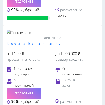
ПОДРОБНЕЕ
95%
одобрений
рассмотрение
1 день
Лиц. № 963
Кредит «Под залог авто»
от 11,90 %
до 1 000 000 ₽
процентная ставка
размер кредита
без справок
без
о доходах
страхования
без
требуется
поручителей
залог
ПОДРОБНЕЕ
90%
одобрений
рассмотрение