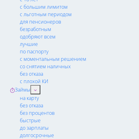
с большим лимитом
с льготным периодом
для пенсионеров
безработным
одобряют всем
лучшие
по паспорту
с моментальным решением
со снятием наличных
без отказа
с плохой КИ
Займы
на карту
без отказа
без процентов
быстрые
до зарплаты
долгосрочные