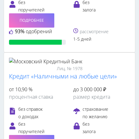
без
без
поручителей
залога
ПОДРОБНЕЕ
93%
одобрений
рассмотрение
1-5 дней
Лиц. № 1978
Кредит «Наличными на любые цели»
от 10,90 %
до 3 000 000 ₽
процентная ставка
размер кредита
без справок
страхование
о доходах
по желанию
без
без
поручителей
залога