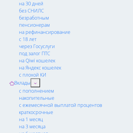
на 30 дней
без СНИЛС
безработным
пенсионерам
на рефинансирование
с 18 лет
через Госуслуги
под залог ПТС
на Qiwi кошелек
на Яндекс кошелек
с плохой КИ
Вклады
с пополнением
накопительные
с ежемесячной выплатой процентов
краткосрочные
на 1 месяц
на 3 месяца