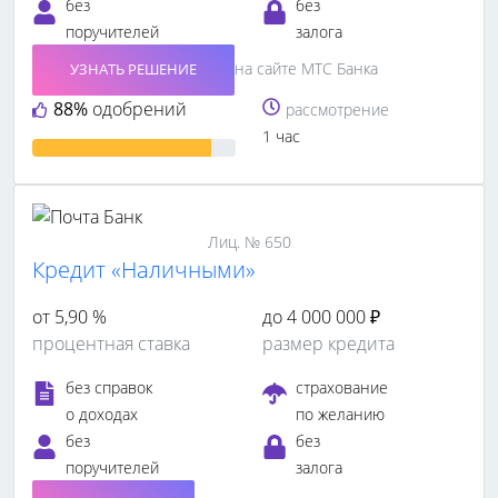
без
без
поручителей
залога
на сайте МТС Банка
УЗНАТЬ РЕШЕНИЕ
88%
одобрений
рассмотрение
1 час
Лиц. № 650
Кредит «Наличными»
от 5,90 %
до 4 000 000 ₽
процентная ставка
размер кредита
без справок
страхование
о доходах
по желанию
без
без
поручителей
залога