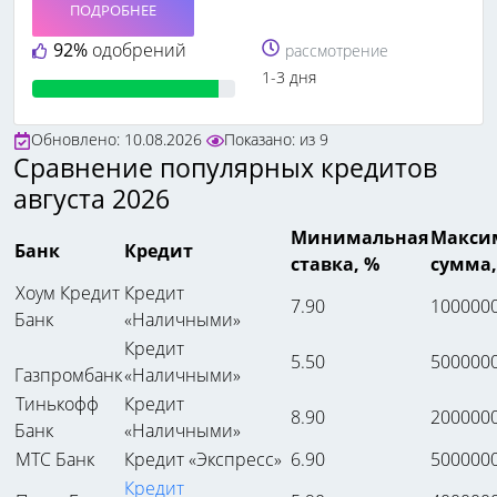
ПОДРОБНЕЕ
92%
одобрений
рассмотрение
1-3 дня
Обновлено: 10.08.2026
Показано:
из
9
Сравнение популярных кредитов
августа 2026
Минимальная
Макси
Банк
Кредит
ставка, %
сумма,
Хоум Кредит
Кредит
7.90
100000
Банк
«Наличными»
Кредит
5.50
500000
Газпромбанк
«Наличными»
Тинькофф
Кредит
8.90
200000
Банк
«Наличными»
МТС Банк
Кредит «Экспресс»
6.90
500000
Кредит