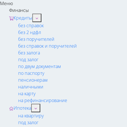
Меню
Финансы
Кредиты
без справок
без 2 ндфл
без поручителей
без справок и поручителей
без залога
под залог
по двум документам
по паспорту
пенсионерам
наличными
на карту
на рефинансирование
Ипотека
на квартиру
под залог